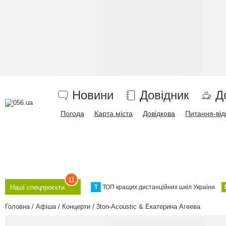
Новини
Довідник
Д
Погода
Карта міста
Довідкова
Питання-від
11
Т
ТОП кращих дистанційних шкіл України
Наші спецпроєкти
Головна
Афіша
Концерти
3ton-Acoustic & Екатерина Агеева