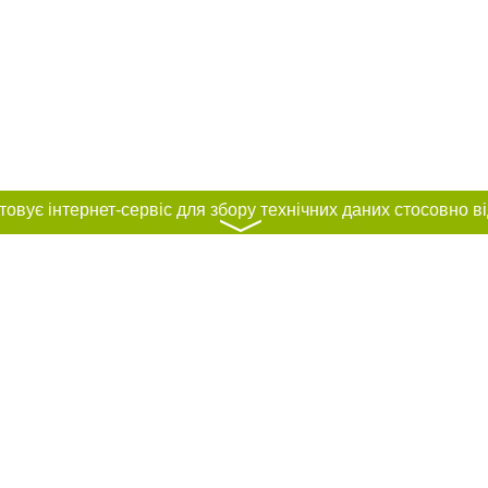
〉
нас :
и
Автори проєкту