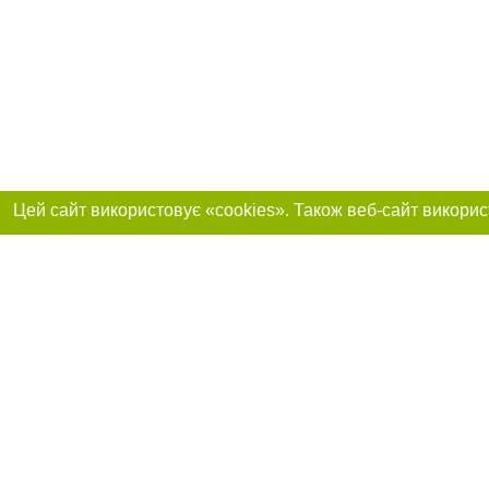
Реклама на сайті
Приєднуйтесь до 
Робота в нашій компанії
Франшиза "CitySites"
Про нас
Контакт
+38 (050) 969-29-16