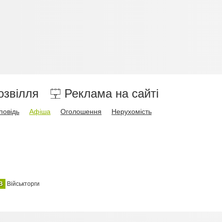
озвілля
Реклама на сайті
повідь
Афіша
Оголошення
Нерухомість
В
Військторги