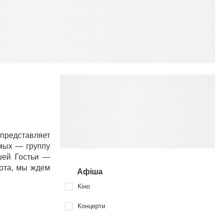
 представляет
имых — группу
шей Гостьи —
бота, мы ждем
Афіша
Кіно
Концерти