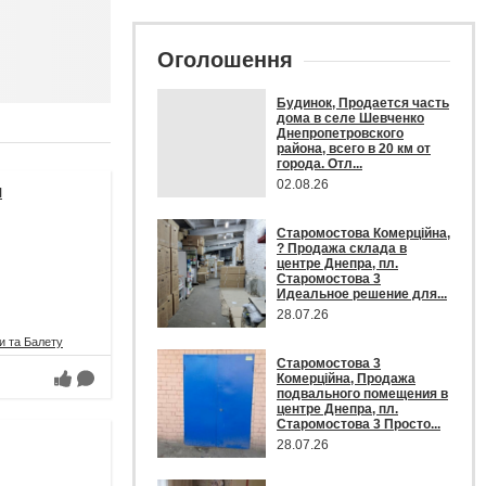
Оголошення
Будинок, Продается часть
дома в селе Шевченко
Днепропетровского
района, всего в 20 км от
города. Отл...
02.08.26
я
Старомостова Комерційна,
? Продажа склада в
центре Днепра, пл.
Старомостова 3
Идеальное решение для...
28.07.26
и та Балету
Старомостова 3
Комерційна, Продажа
подвального помещения в
центре Днепра, пл.
Старомостова 3 Просто...
28.07.26