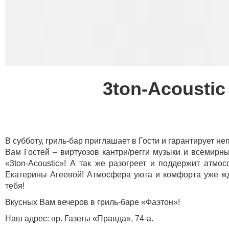
3ton-Acoustic
В субботу, гриль-бар приглашает в Гости и гарантирует 
Вам Гостей – виртуозов кантри/регги музыки и всемир
«3ton-Acoustic»! А так же разогреет и поддержит ат
Екатерины Агеевой! Атмосфера уюта и комфорта уже жд
тебя!
Вкусных Вам вечеров в гриль-баре «Фаэтон»!
Наш адрес: пр. Газеты «Правда», 74-а.