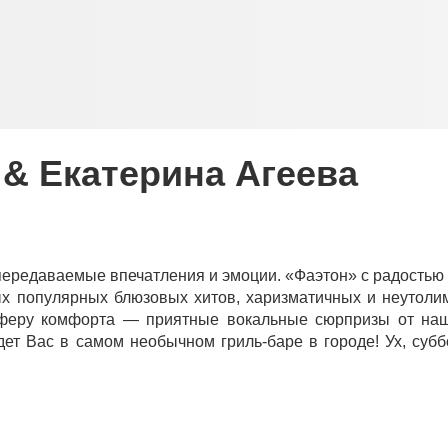
 & Екатерина Агеева
непередаваемые впечатления и эмоции. «Фаэтон» с радостью
ных популярных блюзовых хитов, харизматичных и неутол
мосферу комфорта — приятные вокальные сюрпризы от на
ет Вас в самом необычном гриль-баре в городе! Ух, суб