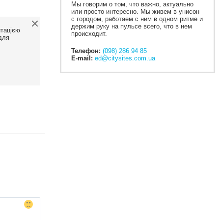
Мы говорим о том, что важно, актуально
или просто интересно. Мы живем в унисон
с городом, работаем с ним в одном ритме и
держим руку на пульсе всего, что в нем
нтацією
происходит.
для
Телефон:
(098) 286 94 85
E-mail:
ed@citysites.com.ua