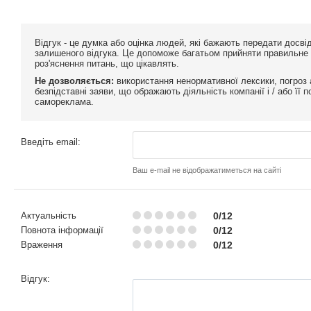
Відгук - це думка або оцінка людей, які бажають передати досв
залишеного відгука. Це допоможе багатьом прийняти правильне р
роз'яснення питань, що цікавлять.
Не дозволяється:
використання ненормативної лексики, погроз 
безпідставні заяви, що ображають діяльність компанії і / або її
самореклама.
Введіть email:
Ваш e-mail не відображатиметься на сайті
Актуальність
0/12
Повнота інформації
0/12
Враження
0/12
Відгук: