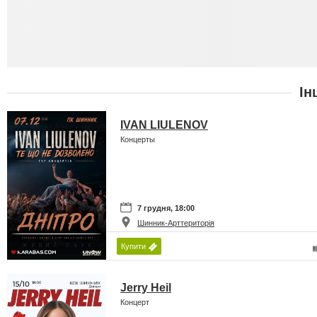
Ін
IVAN LIULENOV
Концерты
7 грудня, 18:00
Шинник-Арттериторія
Купити
Jerry Heil
Концерт