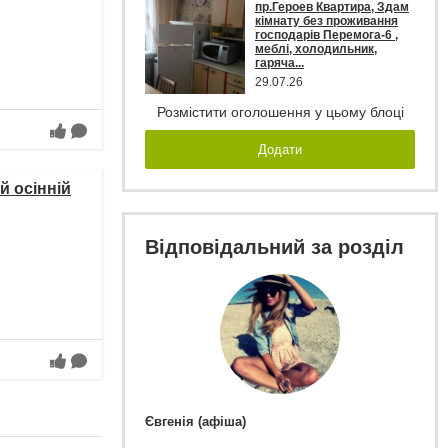
пр.Героев Квартира, Здам
кімнату без проживання
господарів Перемога-6 ,
меблі, холодильник,
гаряча...
29.07.26
Розмістити оголошення у цьому блоці
Додати
й осінній
Відповідальний за розділ
Євгенія (афіша)