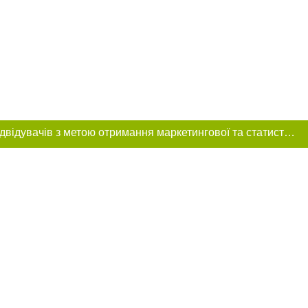
Цей сайт використовує «cookies». Також веб-сайт використовує інтернет-сервіс для збору технічних даних стосовно відвідувачів з метою отримання маркетингової та статистичної інформації. Умови обробки даних відвідувачів сайту див.