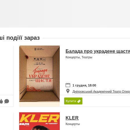
ші подіїї зараз
Балада про украдене щаст
Концерты, Театры
1 грудня, 18:00
Дніпровський Академічний Театр Опер
Купити
KLER
Концерты