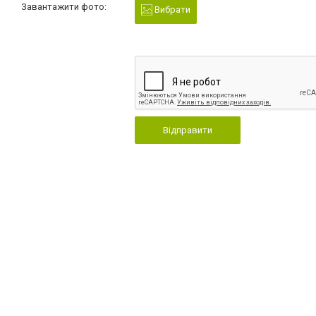
Завантажити фото:
Вибрати
Відправити