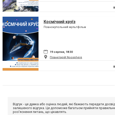
Космічний круїз
Повнокупольний мультфільм
19 серпня, 18:30
Планетарій Noosphere
Відгук - це думка або оцінка людей, які бажають передати дос
залишеного відгука. Це допоможе багатьом прийняти правильне 
роз'яснення питань, що цікавлять.