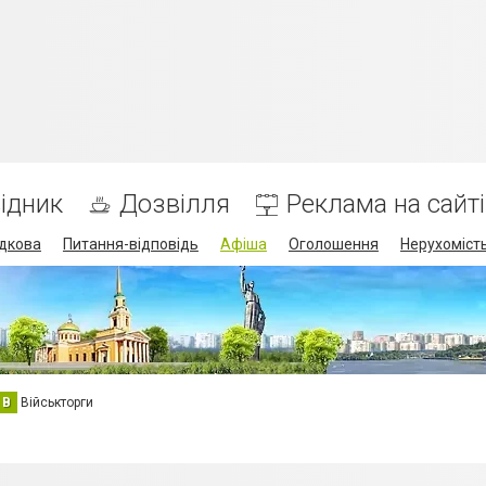
ідник
Дозвілля
Реклама на сайті
дкова
Питання-відповідь
Афіша
Оголошення
Нерухоміст
В
Військторги