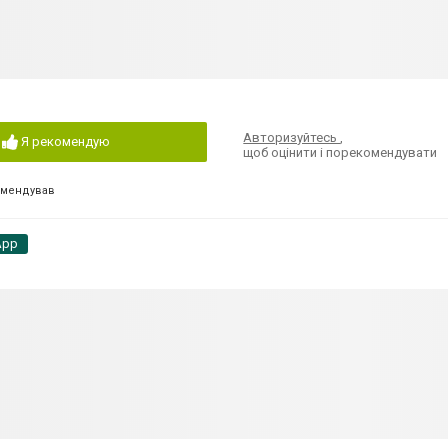
Авторизуйтесь
,
Я рекомендую
щоб оцінити і порекомендувати
омендував
App