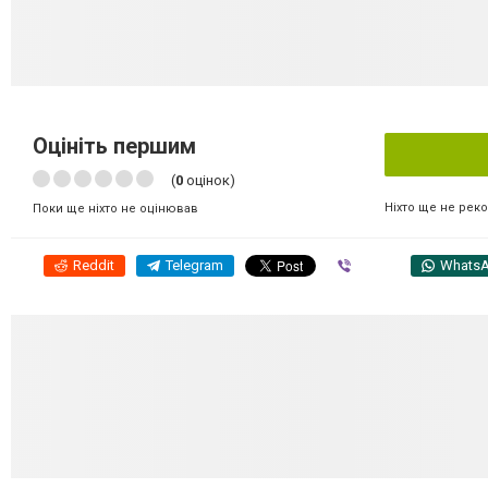
Оцініть першим
(
0
оцінок)
Ніхто ще не рек
Поки ще ніхто не оцінював
Reddit
Telegram
Viber
Whats