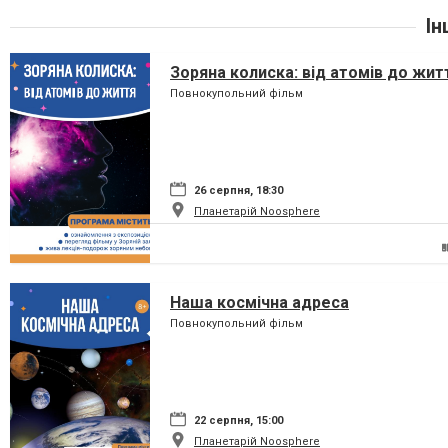
Ін
Зоряна колиска: від атомів до жит
Повнокупольний фільм
26 серпня, 18:30
Планетарій Noosphere
Наша космічна адреса
Повнокупольний фільм
22 серпня, 15:00
Планетарій Noosphere