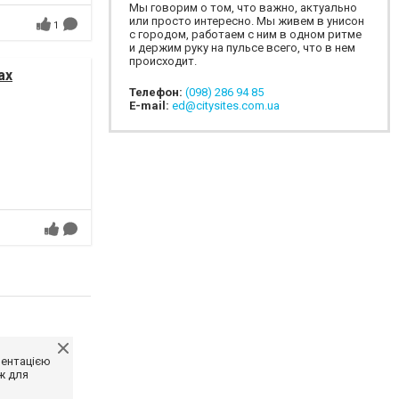
Мы говорим о том, что важно, актуально
или просто интересно. Мы живем в унисон
1
с городом, работаем с ним в одном ритме
и держим руку на пульсе всего, что в нем
происходит.
ах
Телефон:
(098) 286 94 85
E-mail:
ed@citysites.com.ua
ментацією
ж для