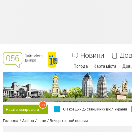
Новини
Дов
Погода
Карта міста
Дові
11
Т
ТОП кращих дистанційних шкіл України
Наші спецпроєкти
Головна
Афіша
Інше
Вечер теплой поэзии