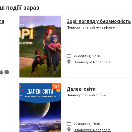
ші подіїї зараз
тя
Зорі: погляд у безмежність
Повнокупольний мультфільм
22 серпня, 17:00
Планетарій Noosphere
Далекі світи
Повнокупольний фільм
20 серпня, 18:30
Планетарій Noosphere