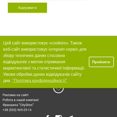
Відправити
Цей сайт використовує «cookies». Також
веб-сайт використовує інтернет-сервіс для
збору технічних даних стосовно
відвідувачів з метою отримання
Прийняти
маркетингової та статистичної інформації.
Умови обробки даних відвідувачів сайту
див.
"Політика конфіденційності"
Реклама на сайті
Робота в нашій компанії
Франшиза "CitySites"
+38 (050) 969-29-16