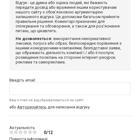
Відгук - це думка або оцінка людей, які бажають
передати досвід або враження іншим користувачам
нашого сайту з обов'язковою аргументацією
залишеного відгука. Це допоможе багатьом прийняти
правильне рішення. Коментарі призначені для
спілкування та обговорення, а також для роз'яснення
питань, що цікавлять.
Не дозволяється:
використання ненормативної
лексики, погроз або образ; безпосереднє порівняння з
іншими конкуруючими компаніями; безпідставні заяви,
що ображають діяльність компанії і / або її послуги;
розміщення посилань на сторонні інтернет-ресурси;
реклама та самореклама.
Введіть email:
Ваш e-mail не відображатиметься на сайті
або
Авторизуйтесь
для написання відгуку
Актуальність
0/12
Повнота інформації