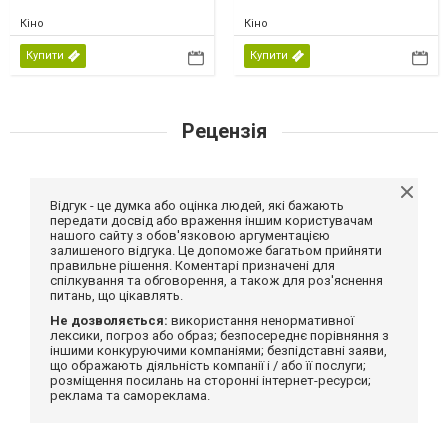
Кіно
Кіно
Купити
Купити
Рецензія
Відгук - це думка або оцінка людей, які бажають
передати досвід або враження іншим користувачам
нашого сайту з обов'язковою аргументацією
залишеного відгука. Це допоможе багатьом прийняти
правильне рішення. Коментарі призначені для
спілкування та обговорення, а також для роз'яснення
питань, що цікавлять.
Не дозволяється:
використання ненормативної
лексики, погроз або образ; безпосереднє порівняння з
іншими конкуруючими компаніями; безпідставні заяви,
що ображають діяльність компанії і / або її послуги;
розміщення посилань на сторонні інтернет-ресурси;
реклама та самореклама.