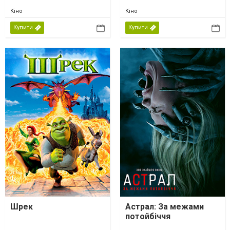
Кіно
Кіно
Купити
Купити
Шрек
Астрал: За межами
потойбіччя