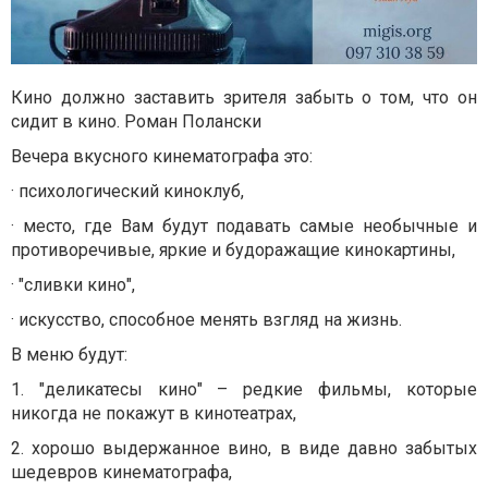
Кино должно заставить зрителя забыть о том, что он
сидит в кино. Роман Полански
Вечера вкусного кинематографа это:
· психологический киноклуб,
· место, где Вам будут подавать самые необычные и
противоречивые, яркие и будоражащие кинокартины,
· "сливки кино",
· искусство, способное менять взгляд на жизнь.
В меню будут:
1. "деликатесы кино" – редкие фильмы, которые
никогда не покажут в кинотеатрах,
2. хорошо выдержанное вино, в виде давно забытых
шедевров кинематографа,