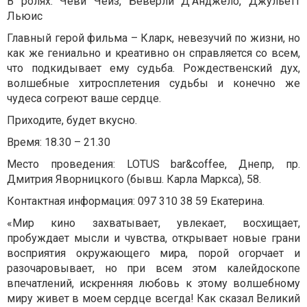
В ролях: Чеви Чейз, Беверли Д'Анджело, Джульетт
Льюис
Главный герой фильма – Кларк, невезучий по жизни, но
как же гениально и креативно он справляется со всем,
что подкидывает ему судьба. Рождественский дух,
волшебные хитросплетения судьбы и конечно же
чудеса согреют ваше сердце.
Приходите, будет вкусно.
Время: 18.30 – 21.30
Место проведения: LOTUS bar&coffee, Днепр, пр.
Дмитрия Яворницкого (бывш. Карла Маркса), 58.
Контактная информация: 097 310 38 59 Екатерина.
«Мир кино захватывает, увлекает, восхищает,
пробуждает мысли и чувства, открывает новые грани
восприятия окружающего мира, порой огорчает и
разочаровывает, но при всем этом калейдоскопе
впечатлений, искренняя любовь к этому волшебному
миру живет в моем сердце всегда! Как сказал Великий