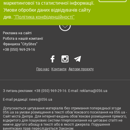
маркетингової та статистичної інформації.
Умови обробки даних відвідувачів сайту
див.
"Політика конфіденційності"
Реклама на сайті
Робота в нашій компанії
Франшиза "CitySites"
+38 (050) 969-29-16
Про нас
Контакти
Автори проєкту
З питань реклами: +38 (050) 969-29-16. E-mail:
reklama@056.ua
E-mail редакції:
news@056.ua
Допускається цитування матеріалів без отримання попередньої згоди
056.ua за умови розміщення в тексті обов'язкового посилання на 056.ua -
Сайт міста Дніпра. Для інтернет-видань обов'язкове розміщення прямого,
відкритого для пошукових систем гіперпосилання на цитовані статті не
нижче другого абзацу в тексті або в якості джерела. Порушення
виняткових прав переслідується Законом.