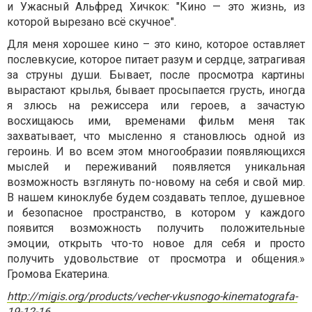
и Ужасный Альфред Хичкок: "Кино — это жизнь, из
которой вырезано всё скучное".
Для меня хорошее кино – это кино, которое оставляет
послевкусие, которое питает разум и сердце, затрагивая
за струны души. Бывает, после просмотра картины
вырастают крылья, бывает просыпается грусть, иногда
я злюсь на режиссера или героев, а зачастую
восхищаюсь ими, временами фильм меня так
захватывает, что мысленно я становлюсь одной из
героинь. И во всем этом многообразии появляющихся
мыслей и переживаний появляется уникальная
возможность взглянуть по-новому на себя и свой мир.
В нашем киноклубе будем создавать теплое, душевное
и безопасное пространство, в котором у каждого
появится возможность получить положительные
эмоции, открыть что-то новое для себя и просто
получить удовольствие от просмотра и общения.»
Громова Екатерина.
http://migis.org/products/vecher-vkusnogo-kinematografa-
19-12-16