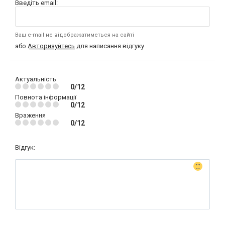
Введіть email:
Ваш e-mail не відображатиметься на сайті
або
Авторизуйтесь
для написання відгуку
Актуальність
0/12
Повнота інформації
0/12
Враження
0/12
Відгук: