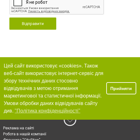
Відправити
Цей сайт використовує «cookies». Також
веб-сайт використовує інтернет-сервіс для
збору технічних даних стосовно
відвідувачів з метою отримання
Прийняти
маркетингової та статистичної інформації.
Умови обробки даних відвідувачів сайту
див.
"Політика конфіденційності"
Реклама на сайті
Робота в нашій компанії
Франшиза "CitySites"