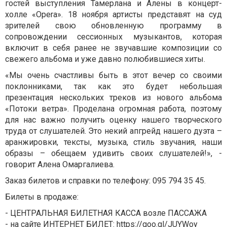
гостей выступления Тамерлана и Алены в концерт-
холле «Opera». 18 ноября артисты представят на суд
зрителей свою обновленную программу в
сопровождении сессионных музыкантов, которая
включит в себя ранее не звучавшие композиции со
свежего альбома и уже давно полюбившиеся хиты.
«Мы очень счастливы быть в этот вечер со своими
поклонниками, так как это будет небольшая
презентация нескольких треков из нового альбома
«Потоки ветра». Проделана огромная работа, поэтому
для нас важно получить оценку нашего творческого
труда от слушателей. Это некий апгрейд нашего дуэта –
аранжировки, тексты, музыка, стиль звучания, наши
образы – обещаем удивить своих слушателей!», -
говорит Алена Омаргалиева.
Заказ билетов и справки по телефону: 095 794 35 45.
Билеты в продаже:
- ЦЕНТРАЛЬНАЯ БИЛЕТНАЯ КАССА возле ПАССАЖА
- на сайте ИНТЕРНЕТ БИЛЕТ: https://goo.gl/JUYWoy