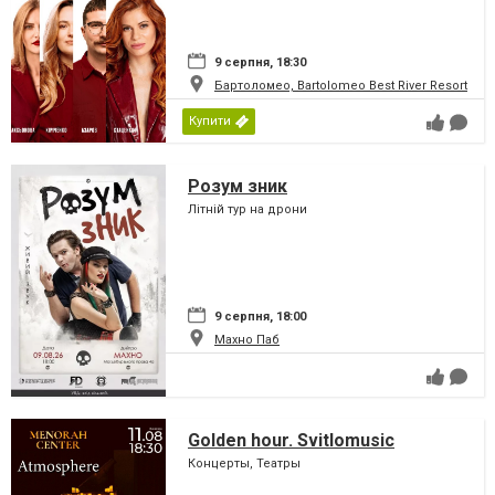
9 серпня, 18:30
Бартоломео, Bartolomeo Best River Resort
Купити
Розум зник
Літній тур на дрони
9 серпня, 18:00
Махно Паб
Golden hour. Svitlomusic
Концерты, Театры