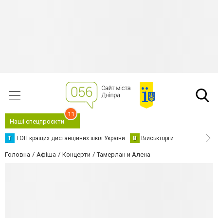
11
Наші спецпроєкти
Т
ТОП кращих дистанційних шкіл України
В
Військторги
Головна
Афіша
Концерти
Тамерлан и Алена