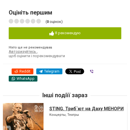
Оцініть першим
(
0
оцінок)
Я рекомендую
Ніхто ще не рекомендував
Авторизуйтесь
,
щоб оцінити і порекомендувати
Reddit
Telegram
Viber
WhatsApp
Інші подіїї зараз
STING. Триб`ют на Даху МЕНОРИ
Концерты, Театры