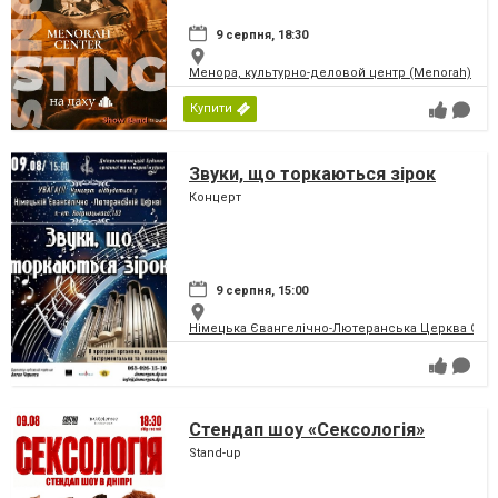
9 серпня, 18:30
Менора, культурно-деловой центр (Menorah)
Купити
Звуки, що торкаються зірок
Концерт
9 серпня, 15:00
Німецька Євангелічно-Лютеранська Церква Святої
Стендап шоу «Сексологія»
Stand-up