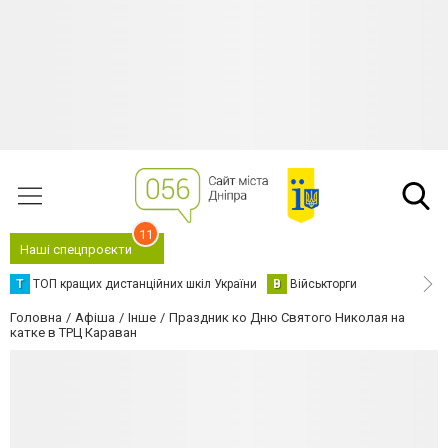
11
Наші спецпроєкти
Т
ТОП кращих дистанційних шкіл України
В
Військторги
Головна
Афіша
Інше
Праздник ко Дню Святого Николая на
катке в ТРЦ Караван