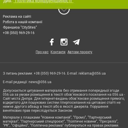
див.
"Політика конфіденційності"
Реклама на сайті
Робота в нашій компанії
Франшиза "CitySites"
+38 (050) 969-29-16
Про нас
Контакти
Автори проєкту
З питань реклами: +38 (050) 969-29-16. E-mail:
reklama@056.ua
E-mail редакції:
news@056.ua
Допускається цитування матеріалів без отримання попередньої згоди
056.ua за умови розміщення в тексті обов'язкового посилання на 056.ua -
Сайт міста Дніпра. Для інтернет-видань обов'язкове розміщення прямого,
відкритого для пошукових систем гіперпосилання на цитовані статті не
нижче другого абзацу в тексті або в якості джерела. Порушення
виняткових прав переслідується Законом.
Матеріали з плашками "Новини компаній", "Промо", "Партнерський
матеріал", "Партнерський спецпроєкт", "Політичні новини", "Пресреліз",
"PR", "Офіційно", "Політична реклама" публікуються на правах реклами.