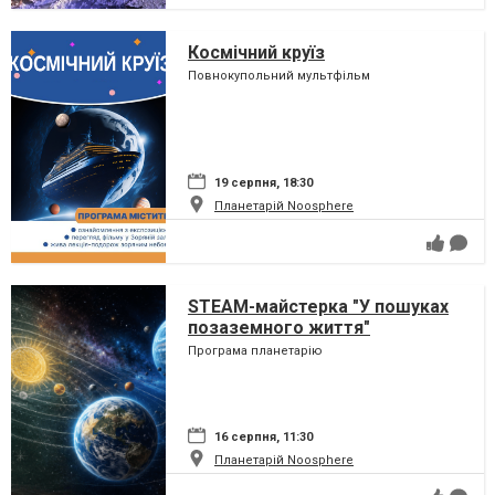
Космічний круїз
Повнокупольний мультфільм
19 серпня, 18:30
Планетарій Noosphere
STEAM-майстерка "У пошуках
позаземного життя"
Програма планетарію
16 серпня, 11:30
Планетарій Noosphere