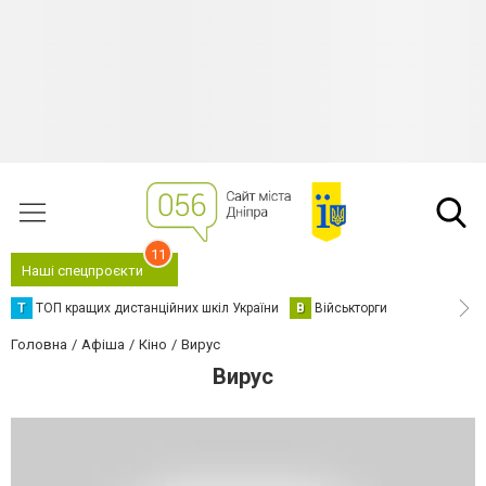
11
Наші спецпроєкти
Т
ТОП кращих дистанційних шкіл України
В
Військторги
Головна
Афіша
Кіно
Вирус
Вирус