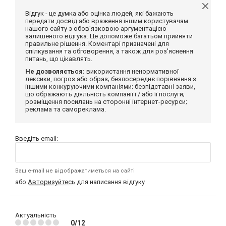
Відгук - це думка або оцінка людей, які бажають
передати досвід або враження іншим користувачам
нашого сайту з обов'язковою аргументацією
залишеного відгука. Це допоможе багатьом прийняти
правильне рішення. Коментарі призначені для
спілкування та обговорення, а також для роз'яснення
питань, що цікавлять.
Не дозволяється:
використання ненормативної
лексики, погроз або образ; безпосереднє порівняння з
іншими конкуруючими компаніями; безпідставні заяви,
що ображають діяльність компанії і / або її послуги;
розміщення посилань на сторонні інтернет-ресурси;
реклама та самореклама.
Введіть email:
Ваш e-mail не відображатиметься на сайті
або
Авторизуйтесь
для написання відгуку
Актуальність
0/12