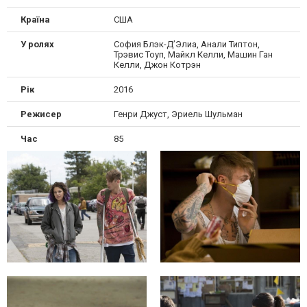
Країна
США
У ролях
София Блэк-Д’Элиа, Анали Типтон,
Трэвис Тоуп, Майкл Келли, Машин Ган
Келли, Джон Котрэн
Рік
2016
Режисер
Генри Джуст, Эриель Шульман
Час
85