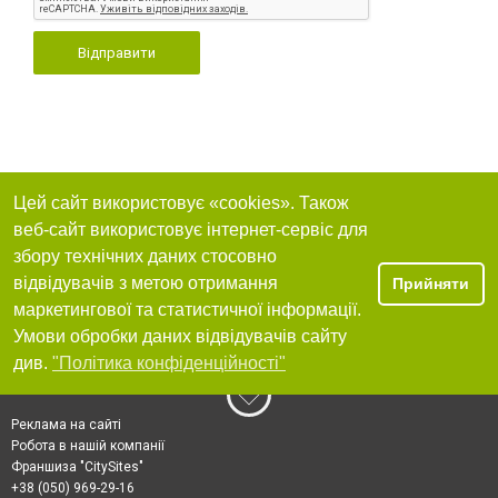
Відправити
Цей сайт використовує «cookies». Також
веб-сайт використовує інтернет-сервіс для
збору технічних даних стосовно
відвідувачів з метою отримання
Прийняти
маркетингової та статистичної інформації.
Умови обробки даних відвідувачів сайту
див.
"Політика конфіденційності"
Реклама на сайті
Робота в нашій компанії
Франшиза "CitySites"
+38 (050) 969-29-16