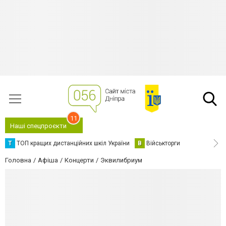
11
Наші спецпроєкти
Т
ТОП кращих дистанційних шкіл України
В
Військторги
Головна
Афіша
Концерти
Эквилибриум