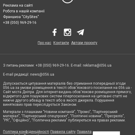
Реклама на сайті
Робота в нашій компанії
Франшиза "CitySites"
+38 (050) 969-29-16
Про нас
Контакти
Автори проєкту
З питань реклами: +38 (050) 969-29-16. E-mail:
reklama@056.ua
E-mail редакції:
news@056.ua
Допускається цитування матеріалів без отримання попередньої згоди
056.ua за умови розміщення в тексті обов'язкового посилання на 056.ua -
Сайт міста Дніпра. Для інтернет-видань обов'язкове розміщення прямого,
відкритого для пошукових систем гіперпосилання на цитовані статті не
нижче другого абзацу в тексті або в якості джерела. Порушення
виняткових прав переслідується Законом.
Матеріали з плашками "Новини компаній", "Промо", "Партнерський
матеріал", "Партнерський спецпроєкт", "Політичні новини", "Пресреліз",
"PR", "Офіційно", "Політична реклама" публікуються на правах реклами.
Політика конфіденційності
Правила сайту
Правила