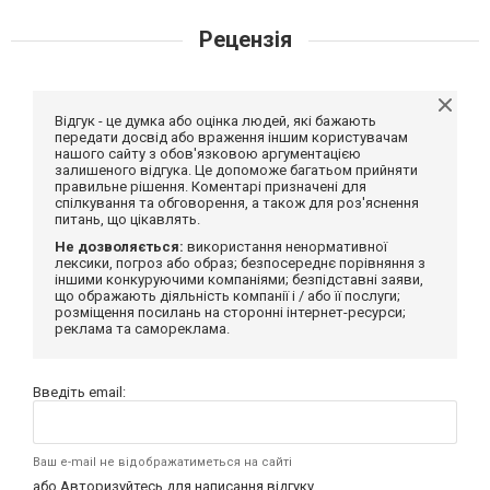
Рецензія
Відгук - це думка або оцінка людей, які бажають
передати досвід або враження іншим користувачам
нашого сайту з обов'язковою аргументацією
залишеного відгука. Це допоможе багатьом прийняти
правильне рішення. Коментарі призначені для
спілкування та обговорення, а також для роз'яснення
питань, що цікавлять.
Не дозволяється:
використання ненормативної
лексики, погроз або образ; безпосереднє порівняння з
іншими конкуруючими компаніями; безпідставні заяви,
що ображають діяльність компанії і / або її послуги;
розміщення посилань на сторонні інтернет-ресурси;
реклама та самореклама.
Введіть email:
Ваш e-mail не відображатиметься на сайті
або
Авторизуйтесь
для написання відгуку