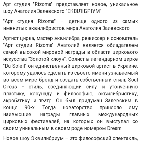
Арт студия "Rizoma" представляет новое, уникальное
шоу Анатолия Залевского "ЕКВІЛІБРІУМ"
"Арт студия Rizoma" – детище одного из самых
именитых эквилибристов мира Анатолия Залевского.
Артист цирка, мастер эквилибра, режиссер и основатель
"Арт студии Rizoma" Анатолий является обладателем
самой высокой мировой награды в области циркового
искусства "Золотой клоун". Солист в легендарном цирке
"Du Soleil" он единственный цирковой артист в Украине,
которому удалось сделать из своего имени узнаваемый
во всем мире бренд и создать собственный стиль Soul
Circus - стиль, соединяющий силу и утонченную
пластику, клоунаду и философию, эквилибристику,
акробатику и театр. Он был придуман Залевским в
конце 90-х. Тогда новаторство принесло ему
наивысшие награды главных международных
цирковых фестивалей, на которых он выступал со
своим уникальным в своем роде номером Dream.
Новое шоу Эквилибриум – это философский спектакль,