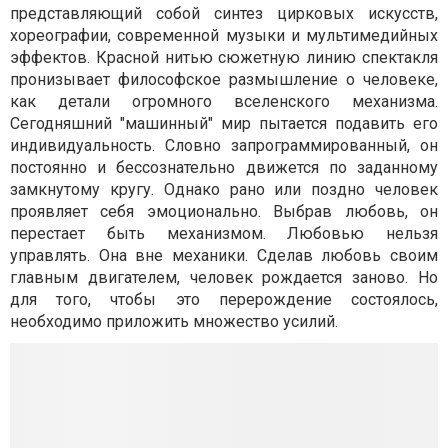
представляющий собой синтез цирковых искусств,
хореографии, современной музыки и мультимедийных
эффектов. Красной нитью сюжетную линию спектакля
пронизывает философское размышление о человеке,
как детали огромного вселенского механизма.
Сегодняшний "машинный" мир пытается подавить его
индивидуальность. Словно запрограммированный, он
постоянно и бессознательно движется по заданному
замкнутому кругу. Однако рано или поздно человек
проявляет себя эмоционально. Выбрав любовь, он
перестает быть механизмом. Любовью нельзя
управлять. Она вне механики. Сделав любовь своим
главным двигателем, человек рождается заново. Но
для того, чтобы это перерождение состоялось,
необходимо приложить множество усилий.