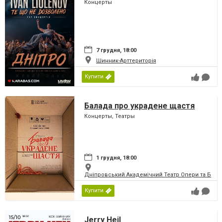
Концерты
7 грудня, 18:00
Шинник-Арттериторія
Купити
Балада про украдене щастя
Концерты, Театры
1 грудня, 18:00
Дніпровський Академічний Театр Опери та Бале
Купити
Jerry Heil