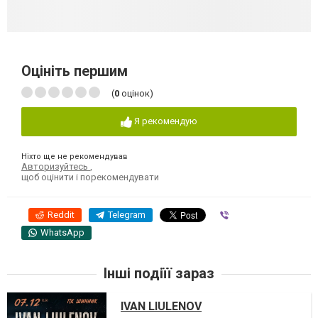
Оцініть першим
(
0
оцінок)
Я рекомендую
Ніхто ще не рекомендував
Авторизуйтесь
,
щоб оцінити і порекомендувати
Reddit
Telegram
Viber
WhatsApp
Інші подіїї зараз
IVAN LIULENOV