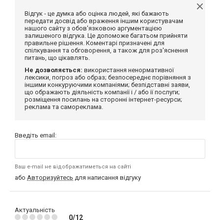
Відгук - це думка або оцінка людей, які бажають
передати досвід або враження іншим користувачам
нашого сайту з обов'язковою аргументацією
залишеного відгука. Це допоможе багатьом прийняти
правильне рішення. Коментарі призначені для
спілкування та обговорення, а також для роз'яснення
питань, що цікавлять.
Не дозволяється:
використання ненормативної
лексики, погроз або образ; безпосереднє порівняння з
іншими конкуруючими компаніями; безпідставні заяви,
що ображають діяльність компанії і / або її послуги;
розміщення посилань на сторонні інтернет-ресурси;
реклама та самореклама.
Введіть email:
Ваш e-mail не відображатиметься на сайті
або
Авторизуйтесь
для написання відгуку
Актуальність
0/12