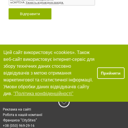
Відправити
Цей сайт використовує «cookies». Також
веб-сайт використовує інтернет-сервіс для
збору технічних даних стосовно
відвідувачів з метою отримання
Прийняти
маркетингової та статистичної інформації.
Умови обробки даних відвідувачів сайту
див.
"Політика конфіденційності"
Реклама на сайті
Робота в нашій компанії
Франшиза "CitySites"
+38 (050) 969-29-16