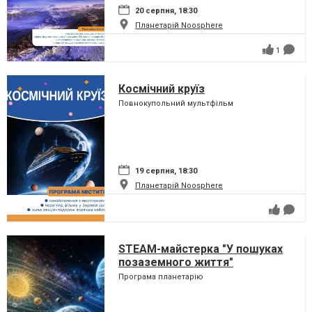
20 серпня, 18:30
Планетарій Noosphere
1
Космічний круїз
Повнокупольний мультфільм
19 серпня, 18:30
Планетарій Noosphere
STEAM-майстерка "У пошуках
позаземного життя"
Програма планетарію