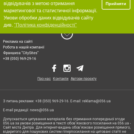
відвідувачів з метою отримання
Прийняти
маркетингової та статистичної інформації.
Умови обробки даних відвідувачів сайту
див.
"Політика конфіденційності"
Реклама на сайті
Робота в нашій компанії
Франшиза "CitySites"
+38 (050) 969-29-16
Про нас
Контакти
Автори проєкту
З питань реклами: +38 (050) 969-29-16. E-mail:
reklama@056.ua
E-mail редакції:
news@056.ua
Допускається цитування матеріалів без отримання попередньої згоди
056.ua за умови розміщення в тексті обов'язкового посилання на 056.ua -
Сайт міста Дніпра. Для інтернет-видань обов'язкове розміщення прямого,
відкритого для пошукових систем гіперпосилання на цитовані статті не