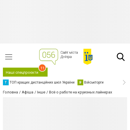
11
Наші спецпроєкти
Т
ТОП кращих дистанційних шкіл України
В
Військторги
Головна
Афіша
Інше
Всё о работе на круизных лайнерах