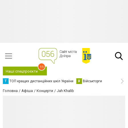
11
Наші спецпроєкти
Т
ТОП кращих дистанційних шкіл України
В
Військторги
Головна
Афіша
Концерти
Jah Khalib