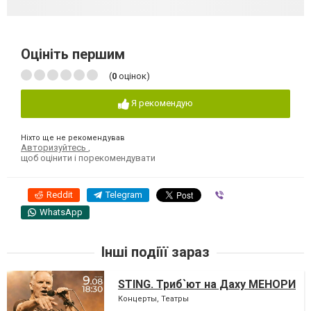
Оцініть першим
(
0
оцінок)
Я рекомендую
Ніхто ще не рекомендував
Авторизуйтесь
,
щоб оцінити і порекомендувати
Reddit
Telegram
Viber
WhatsApp
Інші подіїї зараз
STING. Триб`ют на Даху МЕНОРИ
Концерты, Театры