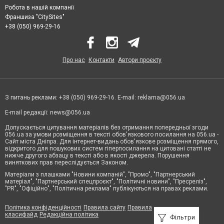
Робота в нашій компанії
Франшиза "CitySites"
+38 (050) 969-29-16
Про нас
Контакти
Автори проєкту
З питань реклами: +38 (050) 969-29-16. E-mail:
reklama@056.ua
E-mail редакції:
news@056.ua
Допускається цитування матеріалів без отримання попередньої згоди
056.ua за умови розміщення в тексті обов'язкового посилання на 056.ua -
Сайт міста Дніпра. Для інтернет-видань обов'язкове розміщення прямого,
відкритого для пошукових систем гіперпосилання на цитовані статті не
нижче другого абзацу в тексті або в якості джерела. Порушення
виняткових прав переслідується Законом.
Матеріали з плашками "Новини компаній", "Промо", "Партнерський
матеріал", "Партнерський спецпроєкт", "Політичні новини", "Пресреліз",
"PR", "Офіційно", "Політична реклама" публікуються на правах реклами.
Політика конфіденційності
Правила сайту
Правила
класифайд
Редакційна політика
Фільтри