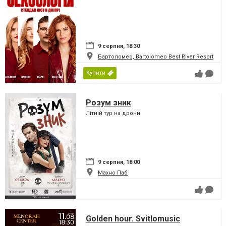
9 серпня, 18:30
Бартоломео, Bartolomeo Best River Resort
Купити
Розум зник
Літній тур на дрони
9 серпня, 18:00
Махно Паб
Golden hour. Svitlomusic