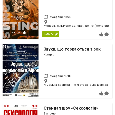
9 серпня, 18:30
Менора, культурно-деловой центр (Menorah)
Купити
Звуки, що торкаються зірок
Концерт
9 серпня, 15:00
Німецька Євангелічно-Лютеранська Церква Святої
Стендап шоу «Сексологія»
Stand-up