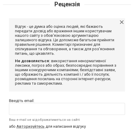
Рецензія
Відгук - це думка або оцінка людей, які бажають
передати досвід або враження іншим користувачам
нашого сайту з обов'язковою аргументацією
залишеного відгука. Це допоможе багатьом прийняти
правильне рішення. Коментарі призначені для
спілкування та обговорення, а також для роз'яснення
питань, що цікавлять.
Не дозволяється:
використання ненормативної
лексики, погроз або образ; безпосереднє порівняння з
іншими конкуруючими компаніями; безпідставні заяви,
що ображають діяльність компанії і / або її послуги;
розміщення посилань на сторонні інтернет-ресурси;
реклама та самореклама.
Введіть email:
Ваш e-mail не відображатиметься на сайті
або
Авторизуйтесь
для написання відгуку