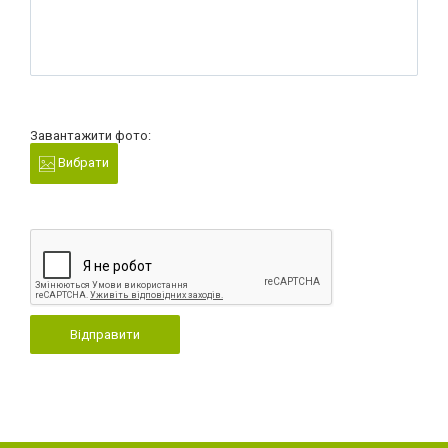
Завантажити фото:
Вибрати
Відправити