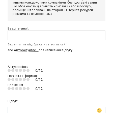
іншими конкуруючими компаніями; безпідставні заяви,
що ображають діяльність компанії і / або її послуги;
розміщення посилань на сторонні інтернет-ресурси;
реклама та самореклама.
Введіть email:
Ваш e-mail не відображатиметься на сайті
або
Авторизуйтесь
для написання відгуку
Актуальність
0/12
Повнота інформації
0/12
Враження
0/12
Відгук: