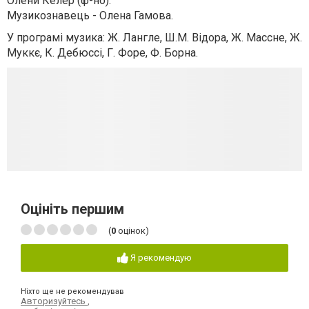
Олени Келер (ф-но).
Музикознавець - Олена Гамова.
У програмі музика: Ж. Лангле, Ш.М. Відора, Ж. Массне, Ж.
Муккє, К. Дебюссі, Г. Форе, Ф. Борна.
Оцініть першим
(
0
оцінок)
Я рекомендую
Ніхто ще не рекомендував
Авторизуйтесь
,