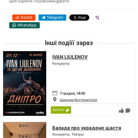
щоб оцінити і порекомендувати
Reddit
Telegram
Viber
WhatsApp
Інші подіїї зараз
IVAN LIULENOV
Концерты
7 грудня, 18:00
Шинник-Арттериторія
Купити
Балада про украдене щастя
Концерты, Театры