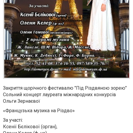
Закриття щорічного фестивалю "Під Різдвяною зорею"
Сольний концерт лауреата міжнародних конкурсів
Ольги Зернаєвої
«Французька музика на Різдво»
За участі:
Ксенії Бєлікової (орган),