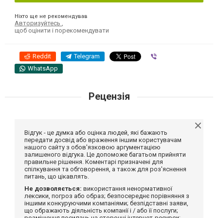
Ніхто ще не рекомендував
Авторизуйтесь
,
щоб оцінити і порекомендувати
Reddit
Telegram
Viber
WhatsApp
Рецензія
Відгук - це думка або оцінка людей, які бажають
передати досвід або враження іншим користувачам
нашого сайту з обов'язковою аргументацією
залишеного відгука. Це допоможе багатьом прийняти
правильне рішення. Коментарі призначені для
спілкування та обговорення, а також для роз'яснення
питань, що цікавлять.
Не дозволяється:
використання ненормативної
лексики, погроз або образ; безпосереднє порівняння з
іншими конкуруючими компаніями; безпідставні заяви,
що ображають діяльність компанії і / або її послуги;
розміщення посилань на сторонні інтернет-ресурси;