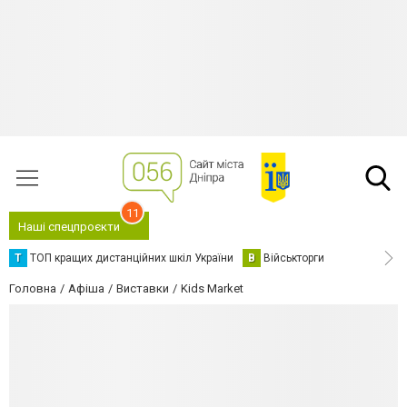
11
Наші спецпроєкти
Т
ТОП кращих дистанційних шкіл України
В
Військторги
Головна
Афіша
Виставки
Kids Market