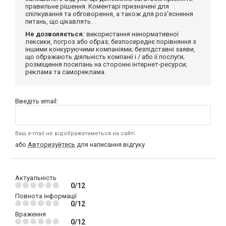
правильне рішення. Коментарі призначені для
спілкування та обговорення, а також для роз'яснення
питань, що цікавлять.
Не дозволяється:
використання ненормативної
лексики, погроз або образ; безпосереднє порівняння з
іншими конкуруючими компаніями; безпідставні заяви,
що ображають діяльність компанії і / або її послуги;
розміщення посилань на сторонні інтернет-ресурси;
реклама та самореклама.
Введіть email:
Ваш e-mail не відображатиметься на сайті
або
Авторизуйтесь
для написання відгуку
Актуальність
0/12
Повнота інформації
0/12
Враження
0/12