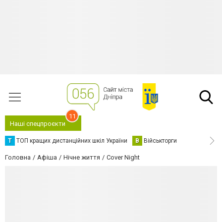
11
Наші спецпроєкти
Т
ТОП кращих дистанційних шкіл України
В
Військторги
Головна
Афіша
Нічне життя
Cover Night