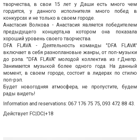
творчества, в свои 15 лет у Даши есть много чем
гордится, у данного исполнителя много побед в
конкурсах и не только в своем городе.
Анастасия Волкова - Анастасия является победителем
предыдущего концерта,на котором она показала
хороший уровень своего творчества.
DFA FLAVA - Деятельность команды "DFA FLAVA"
включает в себя разноплановые жанры, от поп-музыки
до рэпа. "DFA FLAVA" молодой коллектив из г.Днепр.
Занимается музыкой более одного года. На данный
момент, в своем городе, состоит в лидерах по стилю
поп-рэп.
Будет новогодняя атмосфера, не пропустите, будем
рады видеть!
Information and reservations: 067 176 75 75, 093 472 88 43.
Действует FC|DC|+18