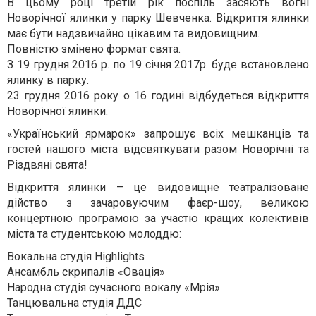
В цьому році третій рік поспіль засяють вогні
Новорічної ялинки у парку Шевченка. Відкриття ялинки
має бути надзвичайно цікавим та видовищним.
Повністю змінено формат свята.
З 19 грудня 2016 р. по 19 січня 2017р. буде встановлено
ялинку в парку.
23 грудня 2016 року о 16 годині відбудеться відкриття
Новорічної ялинки.
«Український ярмарок» запрошує всіх мешканців та
гостей нашого міста відсвяткувати разом Новорічні та
Різдвяні свята!
Відкриття ялинки – це видовищне театралізоване
дійство з зачаровуючим фаєр-шоу, великою
концертною програмою за участю кращих колективів
міста та студентською молоддю:
Вокальна студія Highlights
Ансамбль скрипалів «Овація»
Народна студія сучасного вокалу «Мрія»
Танцювальна студія ДДС