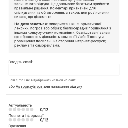
залишеного відгука. Це допоможе багатьом прийняти
правильне рішення. Коментарі призначені для
спілкування та обговорення, а також для роз'яснення
питань, що цікавлять.
Не дозволяється:
використання ненормативної
лексики, погроз або образ; безпосереднє порівняння з
іншими конкуруючими компаніями; безпідставні заяви,
що ображають діяльність компанії і / або її послуги;
розміщення посилань на сторонні інтернет-ресурси;
реклама та самореклама.
Введіть email:
Ваш e-mail не відображатиметься на сайті
або
Авторизуйтесь
для написання відгуку
Актуальність
0/12
Повнота інформації
0/12
Враження