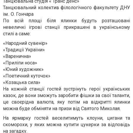
Танцювальна студія « Транс денс»
Танцювальний колектив філологічного факультету ДНУ
ім.. О. Гончара
По всій площі біля ялинки будуть розташовані
невеличкі ігрові станції прикрашені в українському
стилі а саме:
«Народний сувенір»
«Традиції України»
«Варенична»
«Приліпи носа»
«Юний художник»
«Поетичний куточок»
«Козацька сила»
На кожній станції гостей зустрінуть герої українських
казок, де вони зможуть заробити фішки за свої таланти,
це своєрідна валюта, яку потім на відкритті ялинки
можна буде обміняти на призи від Святого Миколая.
На ярмарку гостей веселитимуть клоуни, цигани та
скоморохи, у яких можна купити цукерки за відповідь
на загадку.