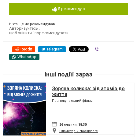
Я рекомендую
Ніхто ще не рекомендував
Авторизуйтесь
,
щоб оцінити і порекомендувати
Reddit
Telegram
Viber
WhatsApp
Інші подіїї зараз
Зоряна колиска: від атомів до
життя
Повнокупольний фільм
26 серпня, 18:30
Планетарій Noosphere