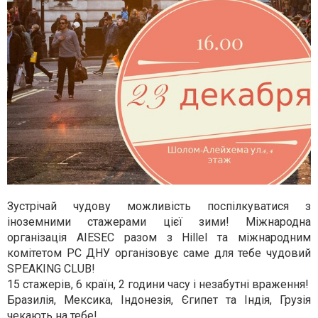
З
устрічай чудову можливість поспілкуватися з
іноземними стажерами цієї зими! Міжнародна
організація AIESEC разом з Hіllel та міжнародним
комітетом РС ДНУ організовує саме для тебе чудовий
SPEAKING CLUB!
15 стажерів, 6 країн, 2 години часу і незабутні враження!
Бразилія, Мексика, Індонезія, Єгипет та Індія, Грузія
чекають на тебе!