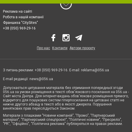
Реклама на сайті
Робота в нашій компанії
Франшиза "CitySites"
+38 (050) 969-29-16
Про нас
Контакти
Автори проєкту
З питань реклами: +38 (050) 969-29-16. E-mail:
reklama@056.ua
E-mail редакції:
news@056.ua
Допускається цитування матеріалів без отримання попередньої згоди
056.ua за умови розміщення в тексті обов'язкового посилання на 056.ua -
Сайт міста Дніпра. Для інтернет-видань обов'язкове розміщення прямого,
відкритого для пошукових систем гіперпосилання на цитовані статті не
нижче другого абзацу в тексті або в якості джерела. Порушення
виняткових прав переслідується Законом.
Матеріали з плашками "Новини компаній", "Промо", "Партнерський
матеріал", "Партнерський спецпроєкт", "Політичні новини", "Пресреліз",
"PR", "Офіційно", "Політична реклама" публікуються на правах реклами.