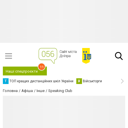
11
Наші спецпроєкти
Т
ТОП кращих дистанційних шкіл України
В
Військторги
Головна
Афіша
Інше
Speaking Club