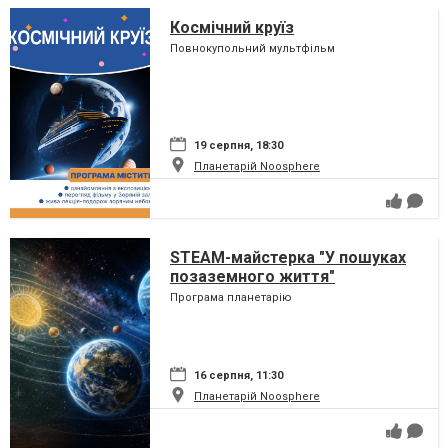
Космічний круїз
Повнокупольний мультфільм
19 серпня, 18:30
Планетарій Noosphere
STEAM-майстерка "У пошуках
позаземного життя"
Програма планетарію
16 серпня, 11:30
Планетарій Noosphere