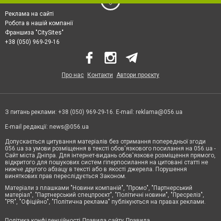
Реклама на сайті
Робота в нашій компанії
Франшиза "CitySites"
+38 (050) 969-29-16
Про нас
Контакти
Автори проєкту
З питань реклами: +38 (050) 969-29-16. E-mail:
reklama@056.ua
E-mail редакції:
news@056.ua
Допускається цитування матеріалів без отримання попередньої згоди
056.ua за умови розміщення в тексті обов'язкового посилання на 056.ua -
Сайт міста Дніпра. Для інтернет-видань обов'язкове розміщення прямого,
відкритого для пошукових систем гіперпосилання на цитовані статті не
нижче другого абзацу в тексті або в якості джерела. Порушення
виняткових прав переслідується Законом.
Матеріали з плашками "Новини компаній", "Промо", "Партнерський
матеріал", "Партнерський спецпроєкт", "Політичні новини", "Пресреліз",
"PR", "Офіційно", "Політична реклама" публікуються на правах реклами.
Політика конфіденційності
Правила сайту
Правила