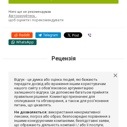
Ніхто ще не рекомендував
Авторизуйтесь
,
щоб оцінити і порекомендувати
Reddit
Telegram
Viber
WhatsApp
Рецензія
Відгук - це думка або оцінка людей, які бажають
передати досвід або враження іншим користувачам
нашого сайту з обов'язковою аргументацією
залишеного відгука. Це допоможе багатьом прийняти
правильне рішення. Коментарі призначені для
спілкування та обговорення, а також для роз'яснення
питань, що цікавлять.
Не дозволяється:
використання ненормативної
лексики, погроз або образ; безпосереднє порівняння з
іншими конкуруючими компаніями; безпідставні заяви,
що ображають діяльність компанії і / або її послуги;