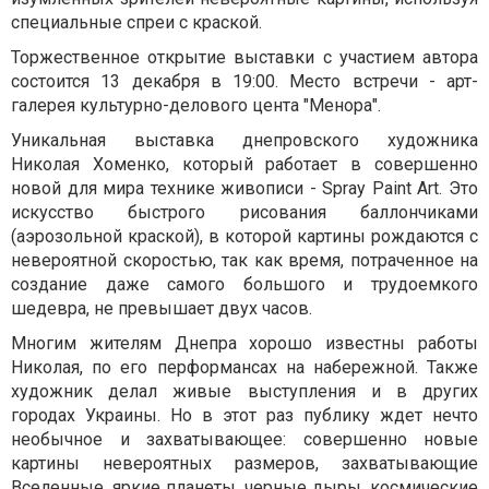
специальные спреи с краской.
Торжественное открытие выставки с участием автора
состоится 13 декабря в 19:00. Место встречи - арт-
галерея культурно-делового цента "Менора".
Уникальная выставка днепровского художника
Николая Хоменко, который работает в совершенно
новой для мира технике живописи - Spray Paint Art. Это
искусство быстрого рисования баллончиками
(аэрозольной краской), в которой картины рождаются с
невероятной скоростью, так как время, потраченное на
создание даже самого большого и трудоемкого
шедевра, не превышает двух часов.
Многим жителям Днепра хорошо известны работы
Николая, по его перформансах на набережной. Также
художник делал живые выступления и в других
городах Украины. Но в этот раз публику ждет нечто
необычное и захватывающее: совершенно новые
картины невероятных размеров, захватывающие
Вселенные, яркие планеты, черные дыры, космические