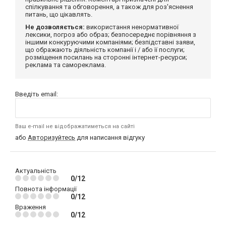
спілкування та обговорення, а також для роз'яснення
питань, що цікавлять.
Не дозволяється:
використання ненормативної
лексики, погроз або образ; безпосереднє порівняння з
іншими конкуруючими компаніями; безпідставні заяви,
що ображають діяльність компанії і / або її послуги;
розміщення посилань на сторонні інтернет-ресурси;
реклама та самореклама.
Введіть email:
Ваш e-mail не відображатиметься на сайті
або
Авторизуйтесь
для написання відгуку
Актуальність
0/12
Повнота інформації
0/12
Враження
0/12