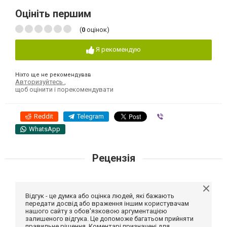
Оцініть першим
(
0
оцінок)
Я рекомендую
Ніхто ще не рекомендував
Авторизуйтесь
,
щоб оцінити і порекомендувати
Reddit
Telegram
Viber
WhatsApp
Рецензія
Відгук - це думка або оцінка людей, які бажають
передати досвід або враження іншим користувачам
нашого сайту з обов'язковою аргументацією
залишеного відгука. Це допоможе багатьом прийняти
правильне рішення. Коментарі призначені для