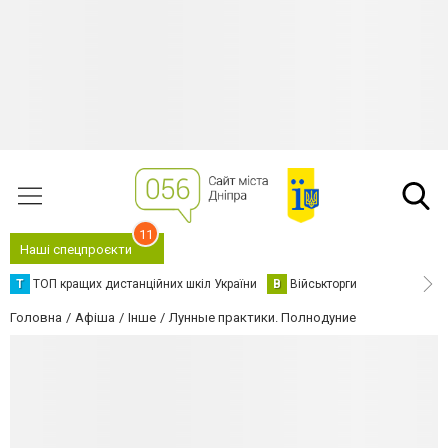
11
Наші спецпроєкти
Т
ТОП кращих дистанційних шкіл України
В
Військторги
Головна
Афіша
Інше
Лунные практики. Полнодуние