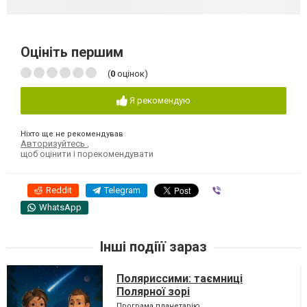
Оцініть першим
(
0
оцінок)
Я рекомендую
Ніхто ще не рекомендував
Авторизуйтесь
,
щоб оцінити і порекомендувати
Reddit
Telegram
Viber
WhatsApp
Інші подіїї зараз
Поляриссими: таємниці
Полярної зорі
Програма планетарію