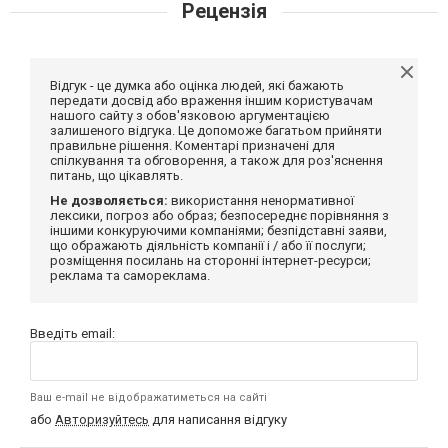
Рецензія
Відгук - це думка або оцінка людей, які бажають
передати досвід або враження іншим користувачам
нашого сайту з обов'язковою аргументацією
залишеного відгука. Це допоможе багатьом прийняти
правильне рішення. Коментарі призначені для
спілкування та обговорення, а також для роз'яснення
питань, що цікавлять.
Не дозволяється:
використання ненормативної
лексики, погроз або образ; безпосереднє порівняння з
іншими конкуруючими компаніями; безпідставні заяви,
що ображають діяльність компанії і / або її послуги;
розміщення посилань на сторонні інтернет-ресурси;
реклама та самореклама.
Введіть email:
Ваш e-mail не відображатиметься на сайті
або
Авторизуйтесь
для написання відгуку