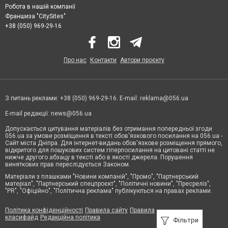
Робота в нашій компанії
Франшиза "CitySites"
+38 (050) 969-29-16
Про нас
Контакти
Автори проєкту
З питань реклами: +38 (050) 969-29-16. E-mail:
reklama@056.ua
E-mail редакції:
news@056.ua
Допускається цитування матеріалів без отримання попередньої згоди
056.ua за умови розміщення в тексті обов'язкового посилання на 056.ua -
Сайт міста Дніпра. Для інтернет-видань обов'язкове розміщення прямого,
відкритого для пошукових систем гіперпосилання на цитовані статті не
нижче другого абзацу в тексті або в якості джерела. Порушення
виняткових прав переслідується Законом.
Матеріали з плашками "Новини компаній", "Промо", "Партнерський
матеріал", "Партнерський спецпроєкт", "Політичні новини", "Пресреліз",
"PR", "Офіційно", "Політична реклама" публікуються на правах реклами.
Політика конфіденційності
Правила сайту
Правила
класифайд
Редакційна політика
Фільтри