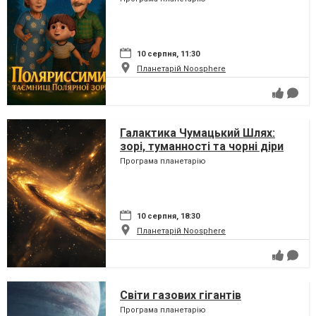
10 серпня, 11:30
Планетарій Noosphere
Галактика Чумацький Шлях:
зорі, туманності та чорні діри
Програма планетарію
10 серпня, 18:30
Планетарій Noosphere
Світи газових гігантів
Програма планетарію