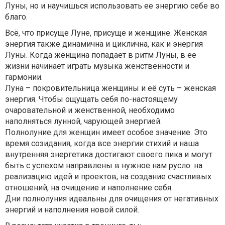
Луны, но и научишься использовать ее энергию себе во
благо.
Всё, что присуще Луне, присуще и женщине. Женская
энергия также динамична и циклична, как и энергия
Луны. Когда женщина попадает в ритм Луны, в ее
жизни начинает играть музыка женственности и
гармонии.
Луна – покровительница женщины и её суть – женская
энергия. Чтобы ощущать себя по-настоящему
очаровательной и женственной, необходимо
наполняться лунной, чарующей энергией.
Полнолуние для женщин имеет особое значение. Это
время созидания, когда все энергии стихий и наша
внутренняя энергетика достигают своего пика и могут
быть с успехом направлены в нужное нам русло: на
реализацию идей и проектов, на создание счастливых
отношений, на очищение и наполнение себя.
Дни полнолуния идеальны для очищения от негативных
энергий и наполнения новой силой.