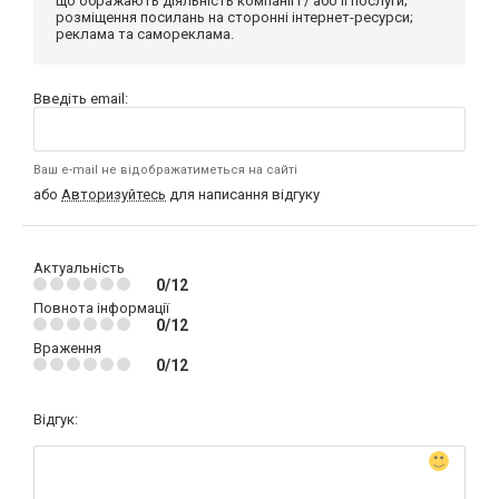
що ображають діяльність компанії і / або її послуги;
розміщення посилань на сторонні інтернет-ресурси;
реклама та самореклама.
Введіть email:
Ваш e-mail не відображатиметься на сайті
або
Авторизуйтесь
для написання відгуку
Актуальність
0/12
Повнота інформації
0/12
Враження
0/12
Відгук: