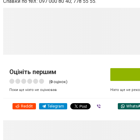
Спавки по тел.: 097 000 80 40; 778 55 55.
Оцініть першим
(
0
оцінок)
Ніхто ще не рек
Поки ще ніхто не оцінював
Reddit
Telegram
Viber
Whats