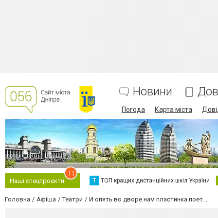
Новини
Дов
Погода
Карта міста
Дові
11
Т
ТОП кращих дистанційних шкіл України
Наші спецпроєкти
Головна
Афіша
Театри
И опять во дворе нам пластинка поет...