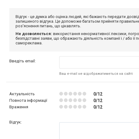
Відгук - це думка або оцінка людей, які бажають передати дос
залишеного відгука. Це допоможе багатьом прийняти правильне 
роз'яснення питань, що цікавлять.
Не дозволяється:
використання ненормативної лексики, погро
безпідставні заяви, що ображають діяльність компанії і / або її
самореклама.
Введіть email:
Ваш e-mail не відображатиметься на сайті
Актуальність
0/12
Повнота інформації
0/12
Враження
0/12
Відгук: