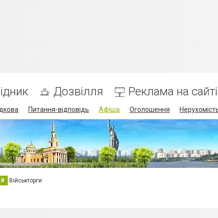
ідник
Дозвілля
Реклама на сайті
дкова
Питання-відповідь
Афіша
Оголошення
Нерухоміст
В
Військторги