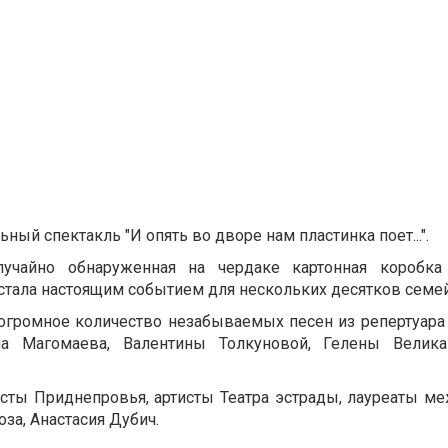
ый спектакль "И опять во дворе нам пластинка поет...".
случайно обнаруженная на чердаке картонная коробк
стала настоящим событием для нескольких десятков семей.
ще огромное количество незабываемых песен из репертуар
ма Магомаева, Валентины Толкуновой, Гелены Велик
ты Приднепровья, артисты Театра эстрады, лауреаты м
за, Анастасия Дубич.