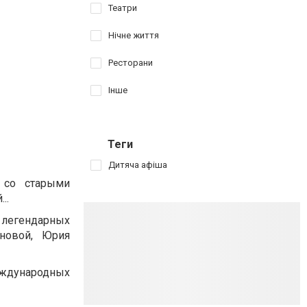
Театри
Нічне життя
Ресторани
Інше
Теги
Дитяча афіша
а со старыми
..
а легендарных
ановой, Юрия
еждународных