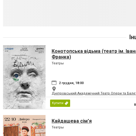
Ін
Конотопська відьма (театр ім. Іван
Франка)
Театры
2 грудня, 18:00
Дніпровський Академічний Театр Опери та Бале
Купити
Кайдашева сім'я
Театры