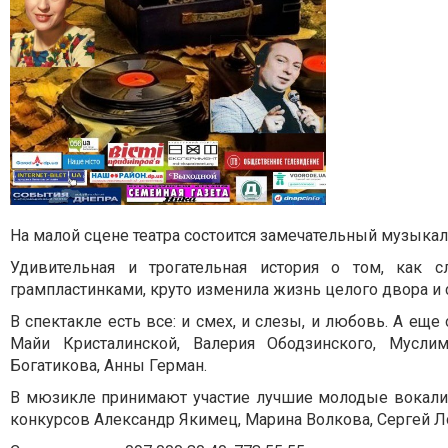
На малой сцене театра состоится замечательный музыкальн
Удивительная и трогательная история о том, как 
грампластинками, круто изменила жизнь целого двора и 
В спектакле есть все: и смех, и слезы, и любовь. А е
Майи Кристалинской, Валерия Ободзинского, Мусли
Богатикова, Анны Герман.
В мюзикле принимают участие лучшие молодые вокалис
конкурсов Александр Якимец, Марина Волкова, Сергей Ло