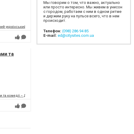
Мы говорим о том, что важно, актуально
или просто интересно. Мы живем в унисон
с городом, работаем с ним в одном ритме
и держим руку на пульсе всего, что в нем
происходит.
ий український музично-драматичний театр ім.Т.Г.Шевченка
Телефон:
(098) 286 94 85
E-mail:
ed@citysites.com.ua
ами та
и та комедії – ДРАМіКОМ