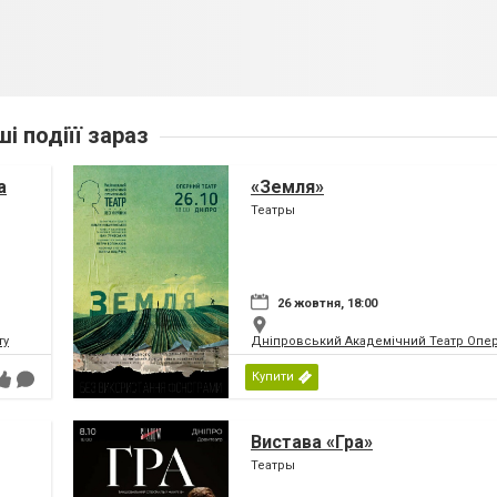
ші подіїї зараз
а
«Земля»
Театры
26 жовтня, 18:00
ту
Дніпровський Академічний Театр Опер
Купити
Вистава «Гра»
Театры