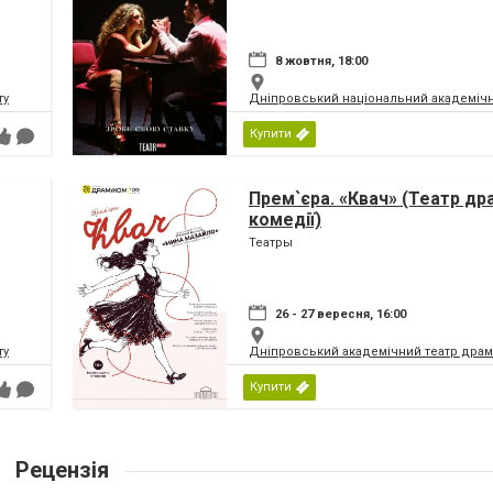
8 жовтня, 18:00
ту
Дніпровський національний академічн
Купити
Прем`єра. «Квач» (Театр др
комедії)
Театры
26 - 27 вересня, 16:00
ту
Дніпровський академічний театр драм
Купити
Рецензія