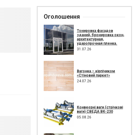
Оголошення
Тонировка фасадов
зданий, бронировка окон,
архитектурная,
ударопрочная пленка.
31.07.26
Вагонка – кірпічиком
«Стіновий паркет»
24.07.26
Конвеєрні ваги (стрічкові
ваги) СВЕДА ВК-230
05.08.26