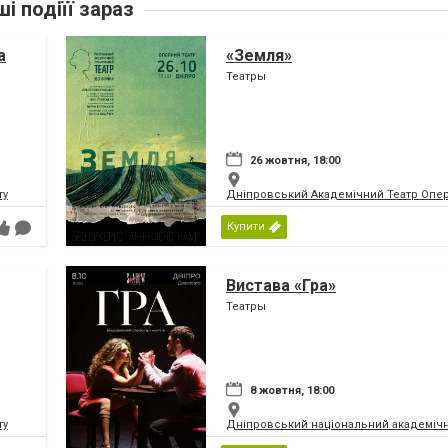
ші подіїї зараз
а
«Земля»
Театры
26 жовтня, 18:00
ту
Дніпровський Академічний Театр Опер
Купити
Вистава «Гра»
Театры
8 жовтня, 18:00
ту
Дніпровський національний академічн