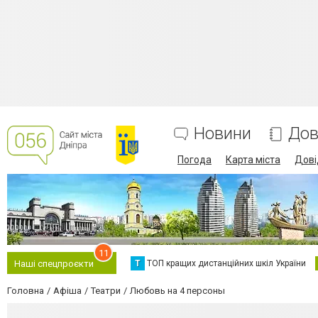
Новини
Дов
Погода
Карта міста
Дові
11
Т
ТОП кращих дистанційних шкіл України
Наші спецпроєкти
Головна
Афіша
Театри
Любовь на 4 персоны