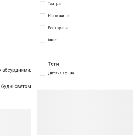
Театри
Нічне життя
Ресторани
Інше
Теги
о абсурдними:
Дитяча афіша
і будні святом