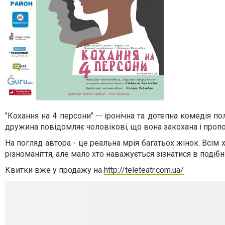
"Кохання на 4 персони" -- іронічна та дотепна комедія 
дружина повідомляє чоловікові, що вона закохана і проп
На погляд автора - це реальна мрія багатьох жінок. Всім 
різноманіття, але мало хто наважується зізнатися в подібни
Квитки вже у продажу на
http://teleteatr.com.ua/