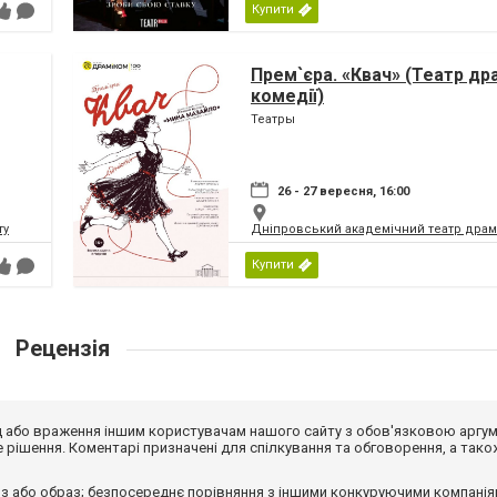
Купити
Прем`єра. «Квач» (Театр др
комедії)
Театры
26 - 27 вересня, 16:00
ту
Дніпровський академічний театр драм
Купити
Рецензія
від або враження іншим користувачам нашого сайту з обов'язковою аргу
рішення. Коментарі призначені для спілкування та обговорення, а тако
з або образ; безпосереднє порівняння з іншими конкуруючими компанія