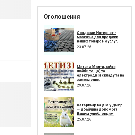
Оголошення
Создание Интернет -
магазина для продажи
Ваших товаров и услуг.
23.07.26
Метизи (болти, гайки,
шайби тощо) та
електроди зі складу та на
замовлення.
29.07.26
Ветеринар на дім у Дніпрі
— дбайлива допомога
Вашим улюбленцям
25.07.26