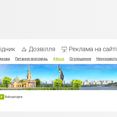
ідник
Дозвілля
Реклама на сайті
дкова
Питання-відповідь
Афіша
Оголошення
Нерухоміст
В
Військторги