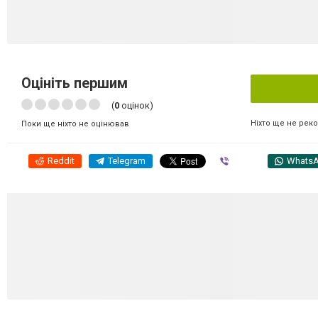
Оцініть першим
(
0
оцінок)
Ніхто ще не рек
Поки ще ніхто не оцінював
Reddit
Telegram
Viber
Whats