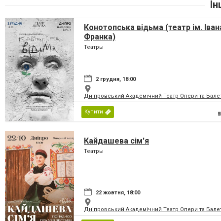
Ін
Конотопська відьма (театр ім. Іван
Франка)
Театры
2 грудня, 18:00
Дніпровський Академічний Театр Опери та Бале
Купити
Кайдашева сім'я
Театры
22 жовтня, 18:00
Дніпровський Академічний Театр Опери та Бале