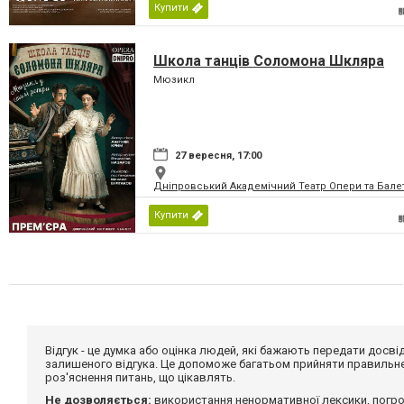
Купити
Школа танців Соломона Шкляра
Мюзикл
27 вересня, 17:00
Дніпровський Академічний Театр Опери та Бале
Купити
Відгук - це думка або оцінка людей, які бажають передати дос
залишеного відгука. Це допоможе багатьом прийняти правильне 
роз'яснення питань, що цікавлять.
Не дозволяється:
використання ненормативної лексики, погро