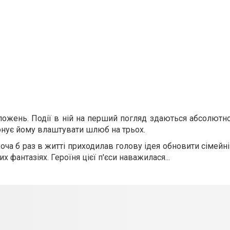
положень. Події в ній на перший погляд здаються абсолютн
онує йому влаштувати шлюб на трьох.
хоча б раз в житті приходилав голову ідея обновити сімейн
х фантазіях. Героїня цієї п'єси наважилася...