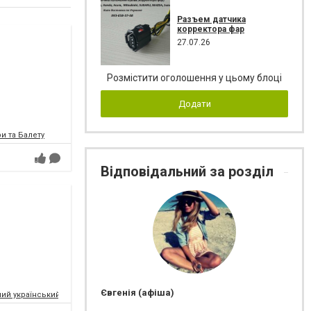
Разъем датчика
корректора фар
27.07.26
Розмістити оголошення у цьому блоці
Додати
и та Балету
Відповідальний за розділ
Євгенія (афіша)
ий український музично-драматичний театр ім.Т.Г.Шевченка