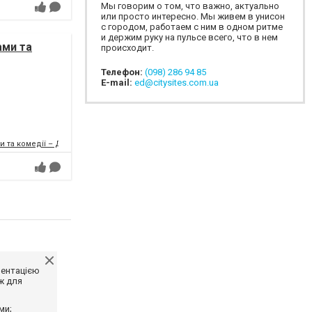
Мы говорим о том, что важно, актуально
или просто интересно. Мы живем в унисон
с городом, работаем с ним в одном ритме
и держим руку на пульсе всего, что в нем
ами та
происходит.
Телефон:
(098) 286 94 85
E-mail:
ed@citysites.com.ua
и та комедії – ДРАМіКОМ
ментацією
ж для
ми;