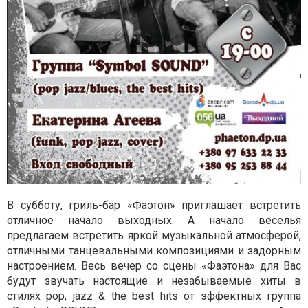
В субботу,
гриль-бар «Фаэтон» приглашает встретить
отличное начало выходных. А начало веселья
предлагаем встретить яркой музыкальной атмосферой,
отличными танцевальными композициями и задорным
настроением. Весь вечер со сцены «Фаэтона» для Вас
будут звучать настоящие и незабываемые хиты в
стилях
pop, jazz & the best hits
от эффектных
группа