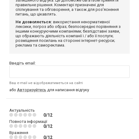
залишеного відгука. Це допоможе багатьом прийняти
правильне рішення. Коментарі призначені для
спілкування та обговорення, а також для роз'яснення
питань, що цікавлять.
Не дозволяється:
використання ненормативної
лексики, погроз або образ; безпосереднє порівняння з
іншими конкуруючими компаніями; безпідставні заяви,
що ображають діяльність компанії і / або її послуги;
розміщення посилань на сторонні інтернет-ресурси;
реклама та самореклама.
Введіть email:
Ваш e-mail не відображатиметься на сайті
або
Авторизуйтесь
для написання відгуку
Актуальність
0/12
Повнота інформації
0/12
Враження
0/12