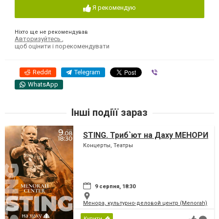
Я рекомендую
Ніхто ще не рекомендував
Авторизуйтесь
,
щоб оцінити і порекомендувати
Reddit
Telegram
Viber
WhatsApp
Інші подіїї зараз
STING. Триб`ют на Даху МЕНОРИ
Концерты, Театры
9 серпня, 18:30
Менора, культурно-деловой центр (Menorah)
Купити