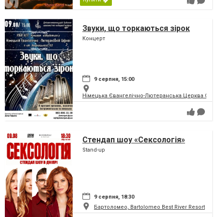
Звуки, що торкаються зірок
Концерт
9 серпня, 15:00
Німецька Євангелічно-Лютеранська Церква Святої
Стендап шоу «Сексологія»
Stand-up
9 серпня, 18:30
Бартоломео, Bartolomeo Best River Resort