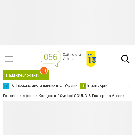
11
Наші спецпроєкти
Т
ТОП кращих дистанційних шкіл України
В
Військторги
Головна
Афіша
Концерти
Symbol SOUND & Екатерина Агеева