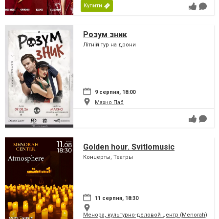
Купити
Розум зник
Літній тур на дрони
9 серпня, 18:00
Махно Паб
Golden hour. Svitlomusic
Концерты, Театры
11 серпня, 18:30
Менора, культурно-деловой центр (Menorah)