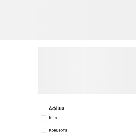
Афіша
Кіно
Концерти