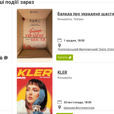
ші подіїї зараз
Балада про украдене щаст
Концерты, Театры
1 грудня, 18:00
Дніпровський Академічний Театр Опер
Купити
KLER
Концерты
20 листопада, 18:00
Шинник-Арттериторія