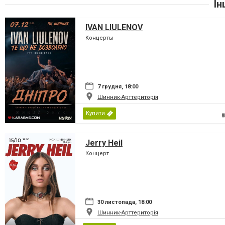
Ін
IVAN LIULENOV
Концерты
7 грудня, 18:00
Шинник-Арттериторія
Купити
Jerry Heil
Концерт
30 листопада, 18:00
Шинник-Арттериторія