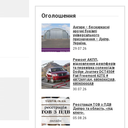
Оголошення
Ангари – бескаркасні
арочні будівлі
універсального
призначення – Дніпр,
Україна.
29.07.26
Ремонт АКПП,
відновлення демпферів
та перевірка соленоїдів
Dodge Journey DCT450#
Fiat Freemont 62TE #
4872691AH, 68060442AB,
68060444AB
30.07.26
Реєстрація ТОВ з ПДВ
Дніпро та область, «під
ключ».
05.08.26