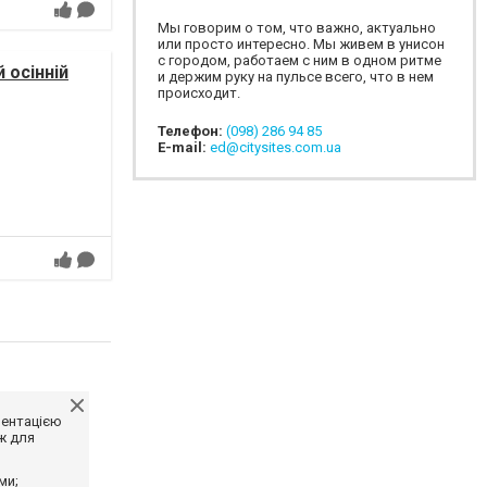
Мы говорим о том, что важно, актуально
или просто интересно. Мы живем в унисон
с городом, работаем с ним в одном ритме
 осінній
и держим руку на пульсе всего, что в нем
происходит.
Телефон:
(098) 286 94 85
E-mail:
ed@citysites.com.ua
ментацією
ж для
ми;