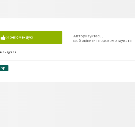
Авторизуйтесь
,
Я рекомендую
щоб оцінити і порекомендувати
омендував
App