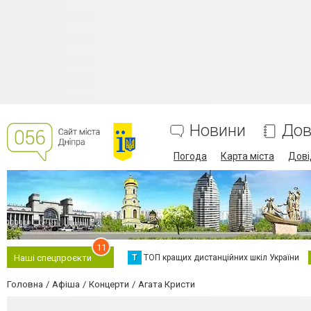
Новини
Дов
Погода
Карта міста
Дові
11
Т
ТОП кращих дистанційних шкіл України
Наші спецпроєкти
Головна
Афіша
Концерти
Агата Кристи