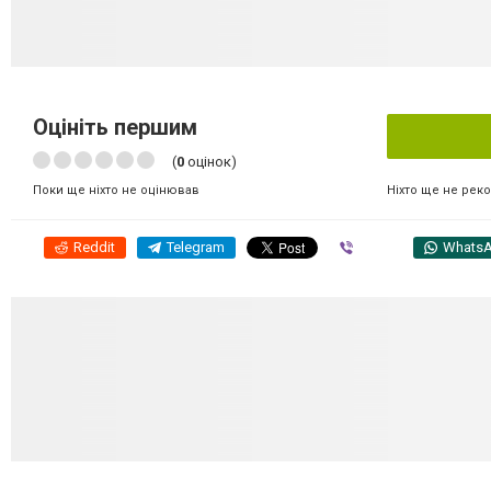
Оцініть першим
(
0
оцінок)
Ніхто ще не рек
Поки ще ніхто не оцінював
Reddit
Telegram
Viber
Whats