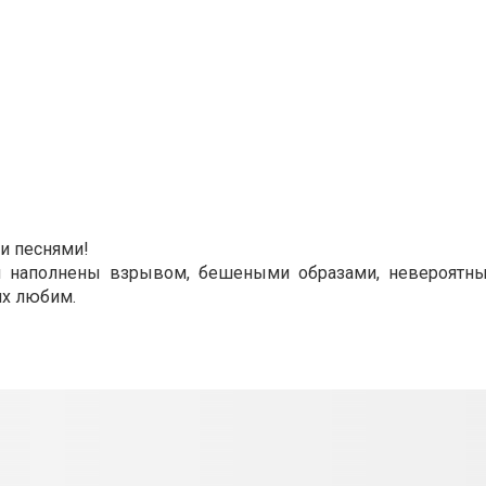
и песнями!
ни наполнены взрывом, бешеными образами, невероятны
их любим.