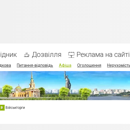
ідник
Дозвілля
Реклама на сайті
дкова
Питання-відповідь
Афіша
Оголошення
Нерухоміст
В
Військторги