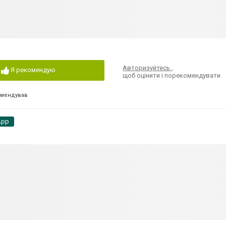
Авторизуйтесь
,
Я рекомендую
щоб оцінити і порекомендувати
омендував
App