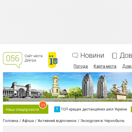
Новини
Дов
Погода
Карта міста
Дові
11
Т
ТОП кращих дистанційних шкіл України
Наші спецпроєкти
Головна
Афіша
Активний відпочинок
Экскурсия в Чернобыль