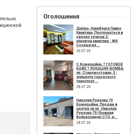
Оголошення
ительно
дицинской
Дніпро, Нірінберга Павло
Квартира, Пропонується в
оренду сучасна 2-
кімнатна квартира - ЖК
Созидател...
30.07.26
С Комерційна, ? ГОТОВОЕ
КАФЕ ? ЛОКАЦИЯ-БОМБА:
пл. Старомостовая, 3 -
эпицентр городского
транспорт...
28.07.26
Николая Руденка 79
Комерційна, Продам в
центре на ул. Николая
Руденка 79 (бывшая
Войцеховича) СТО, и...
28.07.26