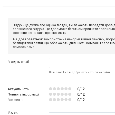
Відгук - це думка або оцінка людей, які бажають передати дос
залишеного відгука. Це допоможе багатьом прийняти правильне 
роз'яснення питань, що цікавлять.
Не дозволяється:
використання ненормативної лексики, погро
безпідставні заяви, що ображають діяльність компанії і / або її
самореклама.
Введіть email:
Ваш e-mail не відображатиметься на сайті
Актуальність
0/12
Повнота інформації
0/12
Враження
0/12
Відгук: