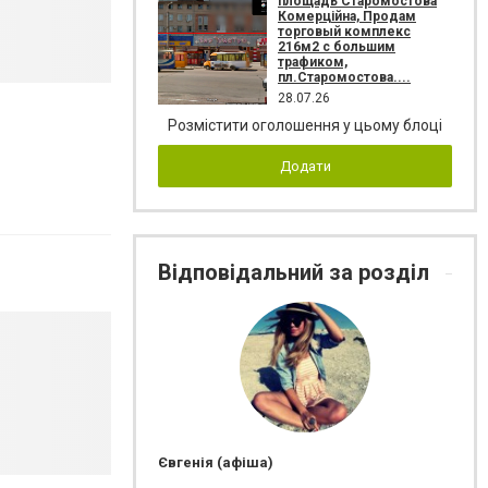
площадь Старомостова
Комерційна, Продам
торговый комплекс
216м2 с большим
трафиком,
пл.Старомостова....
28.07.26
Розмістити оголошення у цьому блоці
Додати
Відповідальний за розділ
Євгенія (афіша)