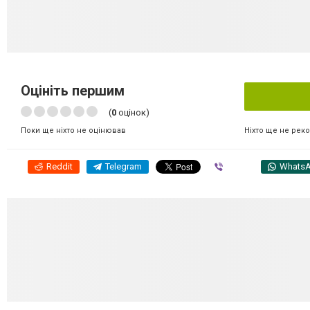
Оцініть першим
(
0
оцінок)
Ніхто ще не рек
Поки ще ніхто не оцінював
Reddit
Telegram
Viber
Whats