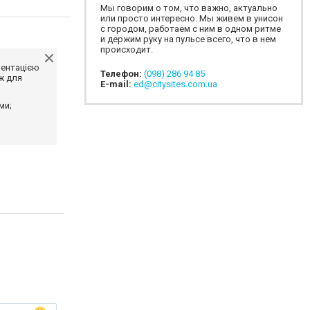
Мы говорим о том, что важно, актуально
или просто интересно. Мы живем в унисон
с городом, работаем с ним в одном ритме
и держим руку на пульсе всего, что в нем
происходит.
ментацією
Телефон:
(098) 286 94 85
ж для
E-mail:
ed@citysites.com.ua
ми;