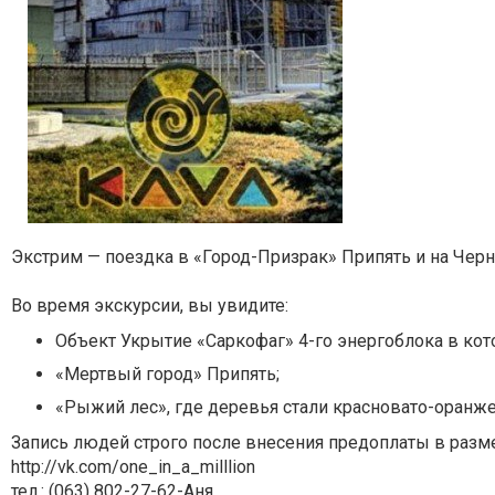
Экстрим — поездка в «Город-Призрак» Припять и на Чер
Во время экскурсии, вы увидите:
Объект Укрытие «Саркофаг» 4-го энергоблока в кот
«Мертвый город» Припять;
«Рыжий лес», где деревья стали красновато-оранже
Запись людей строго после внесения предоплаты в размере
http://vk.com/one_in_a_milllion
тел.: (063) 802-27-62-Аня.