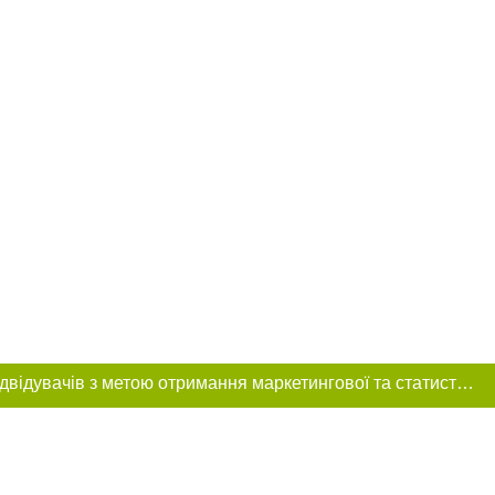
Цей сайт використовує «cookies». Також веб-сайт використовує інтернет-сервіс для збору технічних даних стосовно відвідувачів з метою отримання маркетингової та статистичної інформації. Умови обробки даних відвідувачів сайту див.