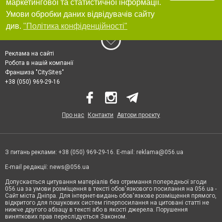
маркетингової та статистичної інформації.
Умови обробки даних відвідувачів сайту
див.
"Політика конфіденційності"
Реклама на сайті
Робота в нашій компанії
Франшиза "CitySites"
+38 (050) 969-29-16
Про нас
Контакти
Автори проєкту
З питань реклами: +38 (050) 969-29-16. E-mail:
reklama@056.ua
E-mail редакції:
news@056.ua
Допускається цитування матеріалів без отримання попередньої згоди
056.ua за умови розміщення в тексті обов'язкового посилання на 056.ua -
Сайт міста Дніпра. Для інтернет-видань обов'язкове розміщення прямого,
відкритого для пошукових систем гіперпосилання на цитовані статті не
нижче другого абзацу в тексті або в якості джерела. Порушення
виняткових прав переслідується Законом.