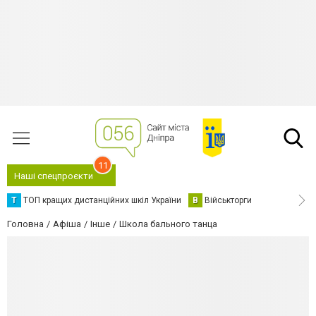
11
Наші спецпроєкти
Т
ТОП кращих дистанційних шкіл України
В
Військторги
Головна
Афіша
Інше
Школа бального танца