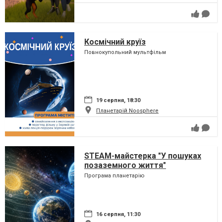
Космічний круїз
Повнокупольний мультфільм
19 серпня, 18:30
Планетарій Noosphere
STEAM-майстерка "У пошуках
позаземного життя"
Програма планетарію
16 серпня, 11:30