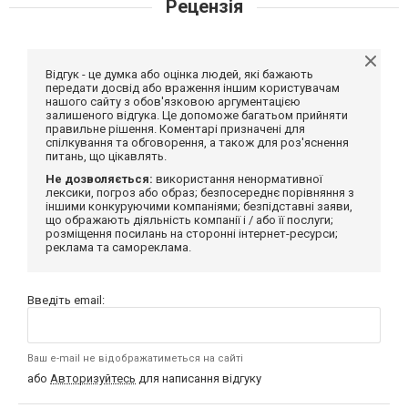
Рецензія
Відгук - це думка або оцінка людей, які бажають
передати досвід або враження іншим користувачам
нашого сайту з обов'язковою аргументацією
залишеного відгука. Це допоможе багатьом прийняти
правильне рішення. Коментарі призначені для
спілкування та обговорення, а також для роз'яснення
питань, що цікавлять.
Не дозволяється:
використання ненормативної
лексики, погроз або образ; безпосереднє порівняння з
іншими конкуруючими компаніями; безпідставні заяви,
що ображають діяльність компанії і / або її послуги;
розміщення посилань на сторонні інтернет-ресурси;
реклама та самореклама.
Введіть email:
Ваш e-mail не відображатиметься на сайті
або
Авторизуйтесь
для написання відгуку