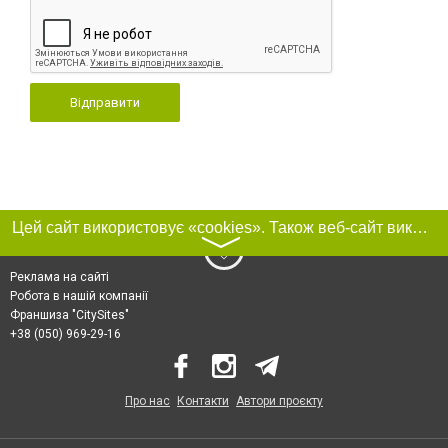
Відправити
Цей сайт використовує «cookies». Також веб-сайт використовує інтернет-сервіс для збору технічних даних стосовно відвідувачів з метою отримання маркетингової та статистичної інформації. Умови обробки даних відвідувачів сайту див.
〉
Реклама на сайті
Робота в нашій компанії
Франшиза "CitySites"
+38 (050) 969-29-16
Про нас
Контакти
Автори проєкту