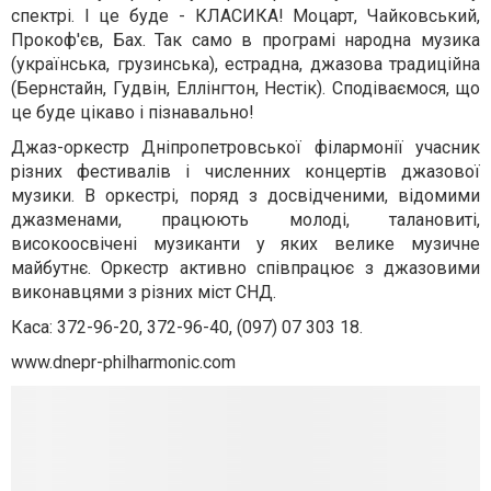
спектрі. І це буде - КЛАСИКА! Моцарт, Чайковський,
Прокоф'єв, Бах. Так само в програмі народна музика
(українська, грузинська), естрадна, джазова традиційна
(Бернстайн, Гудвін, Еллінгтон, Нестік). Сподіваємося, що
це буде цікаво і пізнавально!
Джаз-оркестр Дніпропетровської філармонії учасник
різних фестивалів і численних концертів джазової
музики. В оркестрі, поряд з досвідченими, відомими
джазменами, працюють молоді, талановиті,
високоосвічені музиканти у яких велике музичне
майбутнє. Оркестр активно співпрацює з джазовими
виконавцями з різних міст СНД.
Каса: 372-96-20, 372-96-40, (097) 07 303 18.
www.dnepr-philharmonic.com