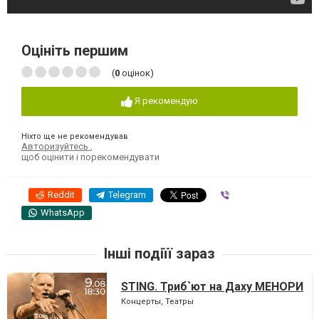
Оцініть першим
(
0
оцінок)
Я рекомендую
Ніхто ще не рекомендував
Авторизуйтесь
,
щоб оцінити і порекомендувати
Reddit
Telegram
Viber
WhatsApp
Інші подіїї зараз
STING. Триб`ют на Даху МЕНОРИ
Концерты, Театры