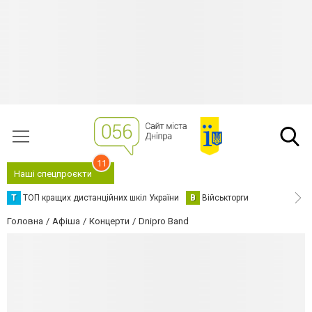
11
Наші спецпроєкти
Т
ТОП кращих дистанційних шкіл України
В
Військторги
Головна
Афіша
Концерти
Dnipro Band