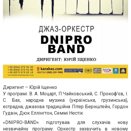
Диригент – Юрій Іщенко
У програмі: В. А. Моцарт, П.Чайковський, С. Прокоф'єв, І.
С. Бах, народна музика (українська, грузинська),
естрадна, джазова традиційна Пітер Бернштейн, Гордон
Гудвін, Дюк Еллінгтон, Семмі Нестік
«DNIPRO-BAND» підготував для слухачів нову
незвичайну програму. Оркестр зазвучить в новому