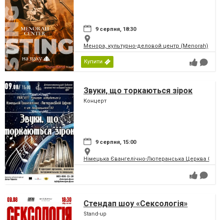
9 серпня, 18:30
Менора, культурно-деловой центр (Menorah)
Купити
Звуки, що торкаються зірок
Концерт
9 серпня, 15:00
Німецька Євангелічно-Лютеранська Церква Святої
Стендап шоу «Сексологія»
Stand-up