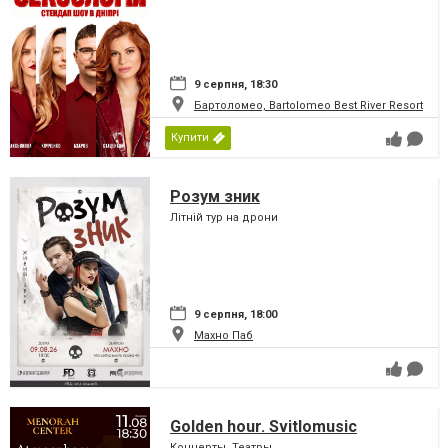
9 серпня, 18:30
Бартоломео, Bartolomeo Best River Resort
Купити
Розум зник
Літній тур на дрони
9 серпня, 18:00
Махно Паб
Golden hour. Svitlomusic
Концерты, Театры