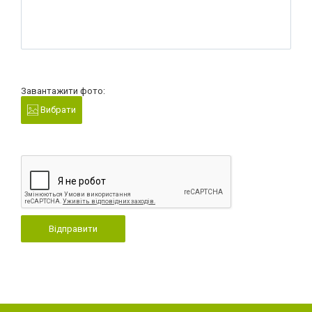
Завантажити фото:
Вибрати
Відправити