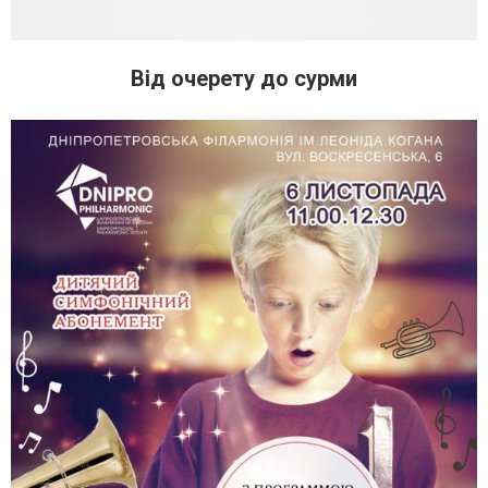
Від очерету до сурми