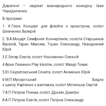
Диригент – лауреат міжнародного конкурсу Іван
Чередніченко
В програмі:
1. К.Глюк Концерт для флейти з оркестром, соліст
Шевченко Валерій
2. В.А.Моцарт Симфонія Кончертанте, солісти Старшинов
Василій, Таран Максим, Тішин Олександр, Нєводничий
Юрій
3.Е.Элгар Елегія, соліст Ніколаєнко Олексій
4.Арье Леванон Play klezme, соліст Мазур Томас
5.В.І.Скуратовський Соната, соліст Акіменко Юрій
6.М.П.Мусоргський Бидло
з циклу Картинок з виставки, соліст Мотильов Сергій
7.А.П.Петров Поема, соліст Дрозач Дмитро
8.А.П.Петров Елегія, соліст Петров Олександр