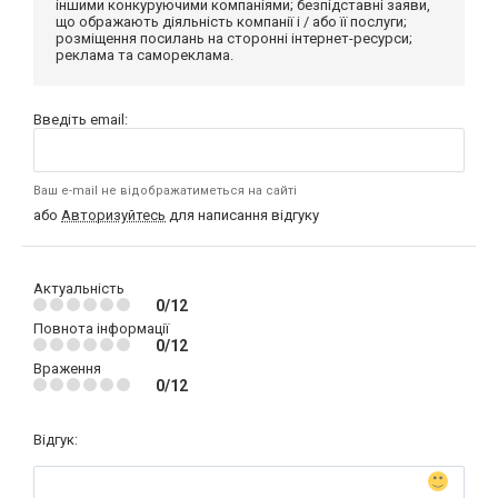
іншими конкуруючими компаніями; безпідставні заяви,
що ображають діяльність компанії і / або її послуги;
розміщення посилань на сторонні інтернет-ресурси;
реклама та самореклама.
Введіть email:
Ваш e-mail не відображатиметься на сайті
або
Авторизуйтесь
для написання відгуку
Актуальність
0/12
Повнота інформації
0/12
Враження
0/12
Відгук: