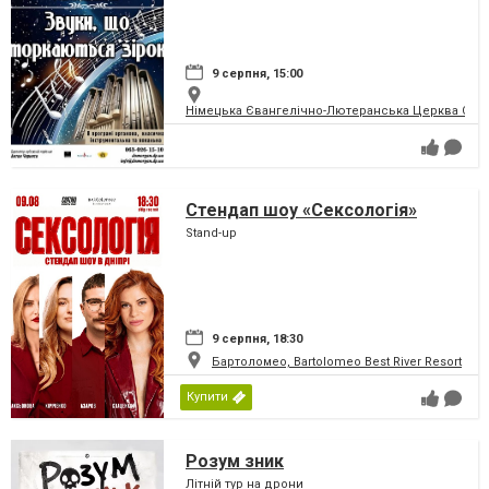
9 серпня, 15:00
Німецька Євангелічно-Лютеранська Церква Святої
Стендап шоу «Сексологія»
Stand-up
9 серпня, 18:30
Бартоломео, Bartolomeo Best River Resort
Купити
Розум зник
Літній тур на дрони