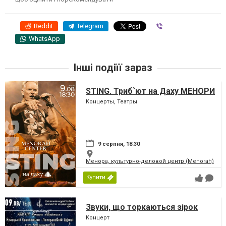
Reddit
Telegram
Viber
WhatsApp
Інші подіїї зараз
STING. Триб`ют на Даху МЕНОРИ
Концерты, Театры
9 серпня, 18:30
Менора, культурно-деловой центр (Menorah)
Купити
Звуки, що торкаються зірок
Концерт