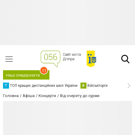
11
Наші спецпроєкти
Т
ТОП кращих дистанційних шкіл України
В
Військторги
Головна
Афіша
Концерти
Від очерету до сурми