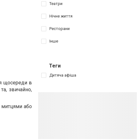
Театри
Нічне життя
Ресторани
Інше
Теги
Дитяча афіша
ся щосереди в
та, звичайно,
: митцями або