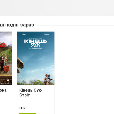
ші подіїї зараз
она
Кінець Оук-
Стріт
Кіно