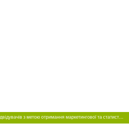
Цей сайт використовує «cookies». Також веб-сайт використовує інтернет-сервіс для збору технічних даних стосовно відвідувачів з метою отримання маркетингової та статистичної інформації. Умови обробки даних відвідувачів сайту див.