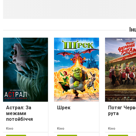
Ін
Астрал: За
Шрек
Потяг Черв
межами
рута
потойбіччя
Кіно
Кіно
Кіно