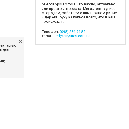
Мы говорим о том, что важно, актуально
или просто интересно. Мы живем в унисон
с городом, работаем с ним в одном ритме
и держим руку на пульсе всего, что в нем
происходит.
Телефон:
(098) 286 94 85
E-mail:
ed@citysites.com.ua
ментацією
ж для
ми;