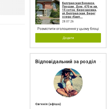
Белградская Будинок,
Продам. Дом. 470 м.кв.
15 соток. Березановка,
ул.Белградская. Берег
озера «Карп...
28.07.26
Розмістити оголошення у цьому блоці
Додати
Відповідальний за розділ
Євгенія (афіша)