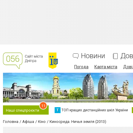
Новини
Дов
Погода
Карта міста
Дові
11
Т
ТОП кращих дистанційних шкіл України
Наші спецпроєкти
Головна
Афіша
Кіно
Киносреда. Ничья земля (2013)