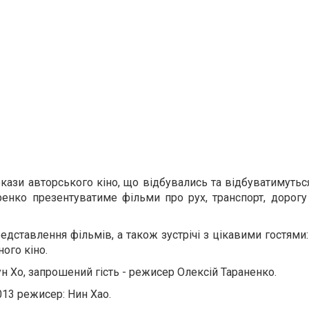
окази авторського кіно, що відбувались та відбуватимуть
ренко презентуватиме фільми про рух, транспорт, дорогу 
дставлення фільмів, а також зустрічі з цікавими гостями
ого кіно.
н Хо, запрошений гість - режисер Олексій Тараненко.
2013 режисер: Нин Хао.