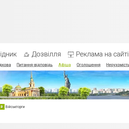
ідник
Дозвілля
Реклама на сайті
дкова
Питання-відповідь
Афіша
Оголошення
Нерухоміст
В
Військторги