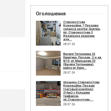
Оголошення
Старомостова
Комерційна, ? Продажа
склада в центре Днепра,
пл. Старомостова 3
Идеальное решение
для...
28.07.26
Василя Тютюнника 32
Квартира, Продам. 2-к.кв.
8/10, ул.Малышева 32
(Василя Тютюнника),
район ул.Кали...
28.07.26
площадь Старомостова
Комерційна, Продам
торговый комплекс
216м2 с большим
трафиком,
пл.Старомостова....
28.07.26