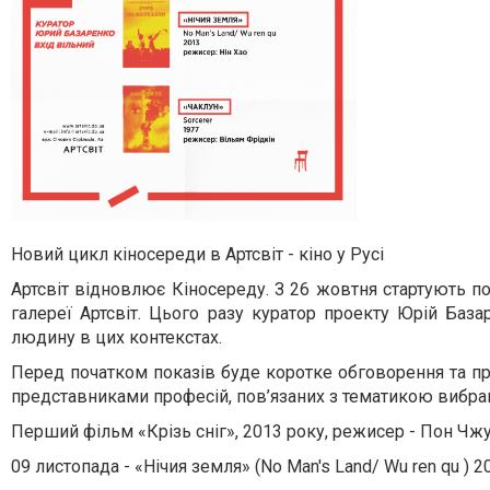
Новий цикл кіносереди в Артсвіт - кіно у Русі
Артсвіт відновлює Кіносереду. З 26 жовтня стартують п
галереї Артсвіт. Цього разу куратор проекту Юрій База
людину в цих контекстах.
Перед початком показів буде коротке обговорення та пре
представниками професій, пов’язаних з тематикою вибран
Перший фільм «Крізь сніг», 2013 року, режисер - Пон Чжу
09 листопада - «Нічия земля» (No Man's Land/ Wu ren qu ) 