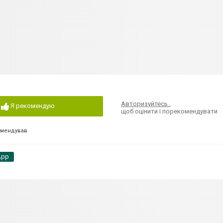
Авторизуйтесь
,
Я рекомендую
щоб оцінити і порекомендувати
омендував
App