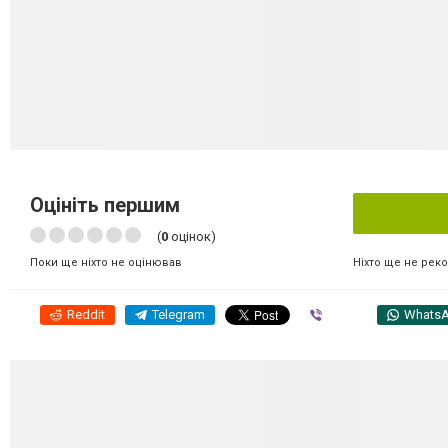
Оцініть першим
(
0
оцінок)
Ніхто ще не рек
Поки ще ніхто не оцінював
Reddit
Telegram
Viber
Whats