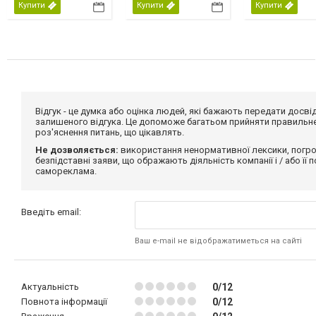
Купити
Купити
Купити
Відгук - це думка або оцінка людей, які бажають передати дос
залишеного відгука. Це допоможе багатьом прийняти правильне 
роз'яснення питань, що цікавлять.
Не дозволяється:
використання ненормативної лексики, погро
безпідставні заяви, що ображають діяльність компанії і / або її
самореклама.
Введіть email:
Ваш e-mail не відображатиметься на сайті
Актуальність
0/12
Повнота інформації
0/12