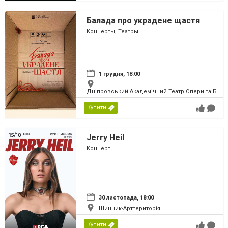
Балада про украдене щастя
Концерты, Театры
1 грудня, 18:00
Дніпровський Академічний Театр Опери та Бале
Купити
Jerry Heil
Концерт
30 листопада, 18:00
Шинник-Арттериторія
Купити