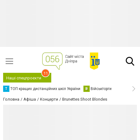
11
Наші спецпроєкти
Т
ТОП кращих дистанційних шкіл України
В
Військторги
Головна
Афіша
Концерти
Brunettes Shoot Blondes