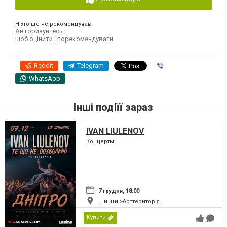
Ніхто ще не рекомендував
Авторизуйтесь
,
щоб оцінити і порекомендувати
Reddit
Telegram
Viber
WhatsApp
Інші подіїї зараз
IVAN LIULENOV
Концерты
7 грудня, 18:00
Шинник-Арттериторія
Купити