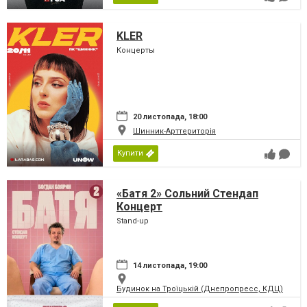
KLER
Концерты
20 листопада, 18:00
Шинник-Арттериторія
Купити
«Батя 2» Сольний Стендап
Концерт
Stand-up
14 листопада, 19:00
Будинок на Троїцькій (Днепропресс, КДЦ)