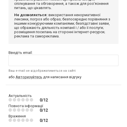
спілкування та обговорення, а також для роз'яснення
питань, що цікавлять.
Не дозволяється:
використання ненормативної
лексики, погроз або образ; безпосереднє порівняння з
іншими конкуруючими компаніями; безпідставні заяви,
що ображають діяльність компанії і / або її послуги;
розміщення посилань на сторонні інтернет-ресурси;
реклама та самореклама.
Введіть email:
Ваш e-mail не відображатиметься на сайті
або
Авторизуйтесь
для написання відгуку
Актуальність
0/12
Повнота інформації
0/12
Враження
0/12