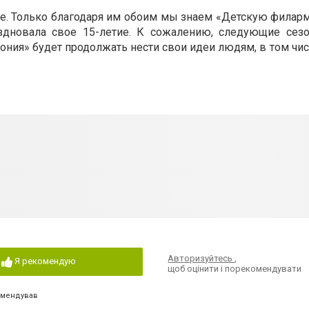
е. Только благодаря им обоим мы знаем «Детскую филарм
аздновала свое 15-летие. К сожалению, следующие сез
ония» будет продолжать нести свои идеи людям, в том чис
Авторизуйтесь
,
Я рекомендую
щоб оцінити і порекомендувати
омендував