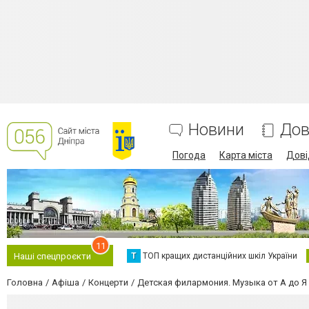
Новини
Дов
Погода
Карта міста
Дові
11
Т
ТОП кращих дистанційних шкіл України
Наші спецпроєкти
Головна
Афіша
Концерти
Детская филармония. Музыка от А до Я