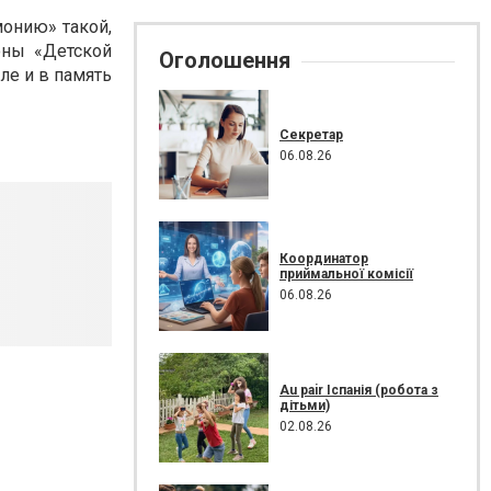
онию» такой,
оны «Детской
Оголошення
ле и в память
Секретар
06.08.26
Координатор
приймальної комісії
06.08.26
Au pair Іспанія (робота з
дітьми)
02.08.26