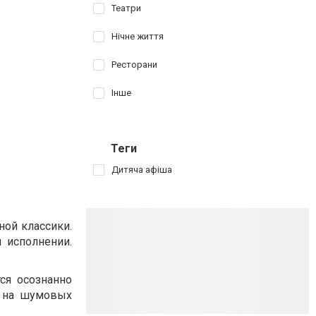
Театри
Нічне життя
Ресторани
Інше
Теги
Дитяча афіша
ой классики.
 исполнении.
ся осознанно
е на шумовых