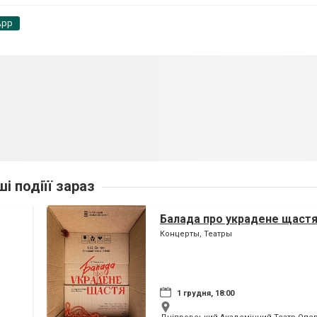
App
ші подіїї зараз
Балада про украдене щаст
Концерты, Театры
1 грудня, 18:00