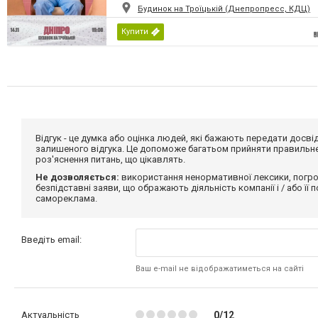
Будинок на Троїцькій (Днепропресс, КДЦ)
Купити
Відгук - це думка або оцінка людей, які бажають передати дос
залишеного відгука. Це допоможе багатьом прийняти правильне 
роз'яснення питань, що цікавлять.
Не дозволяється:
використання ненормативної лексики, погро
безпідставні заяви, що ображають діяльність компанії і / або її
самореклама.
Введіть email:
Ваш e-mail не відображатиметься на сайті
Актуальність
0/12