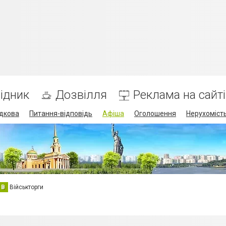
ідник
Дозвілля
Реклама на сайті
дкова
Питання-відповідь
Афіша
Оголошення
Нерухоміст
В
Військторги