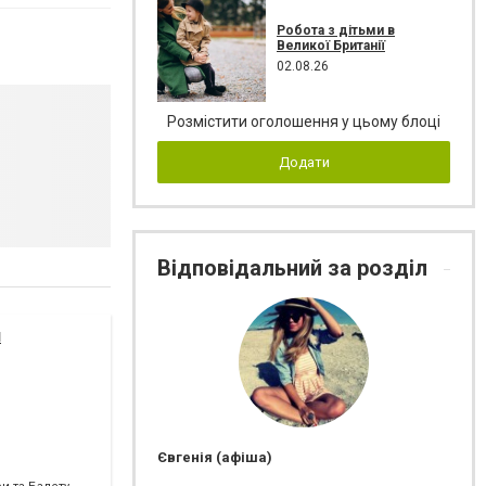
Робота з дітьми в
Великої Британії
02.08.26
Розмістити оголошення у цьому блоці
Додати
Відповідальний за розділ
я
Євгенія (афіша)