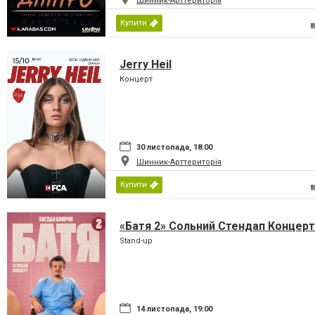
Шинник-Арттериторія
Купити
Jerry Heil
Концерт
30 листопада, 18:00
Шинник-Арттериторія
Купити
«Батя 2» Сольний Стендап Концерт
Stand-up
14 листопада, 19:00