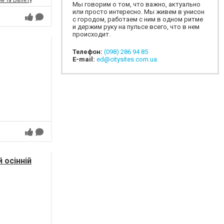
и та Балету
Мы говорим о том, что важно, актуально
или просто интересно. Мы живем в унисон
с городом, работаем с ним в одном ритме
и держим руку на пульсе всего, что в нем
происходит.
Телефон:
(098) 286 94 85
E-mail:
ed@citysites.com.ua
 осінній