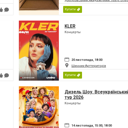
Дніпровський Академічний Театр Опер
Купити
KLER
Концерты
20 листопада, 18:00
Шинник-Арттериторія
Купити
Дизель Шоу. Всеукраїнський
тур 2026
Концерты
14 листопада, 15:00, 18:00