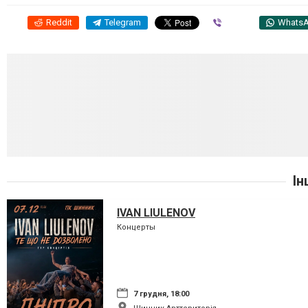
Reddit
Telegram
Viber
Whats
Ін
IVAN LIULENOV
Концерты
7 грудня, 18:00