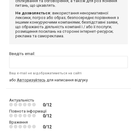
спілкування та обговорення, а також для роз'яснення
питань, що цікавлять.
Не дозволяється:
використання ненормативної
лексики, погроз або образ; безпосереднє порівняння з
іншими конкуруючими компаніями; безпідставні заяви,
що ображають діяльність компанії і / або її послуги;
розміщення посилань на сторонні інтернет-ресурси;
реклама та самореклама.
Введіть email:
Ваш e-mail не відображатиметься на сайті
або
Авторизуйтесь
для написання відгуку
Актуальність
0/12
Повнота інформації
0/12
Враження
0/12