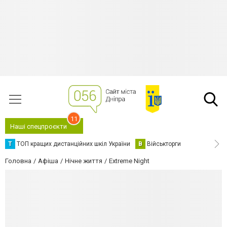
11
Наші спецпроєкти
Т
ТОП кращих дистанційних шкіл України
В
Військторги
Головна
Афіша
Нічне життя
Extreme Night