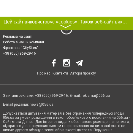
Цей сайт використовує «cookies». Також веб-сайт використовує інтернет-сервіс для збору технічних даних стосовно відвідувачів з метою отримання маркетингової та статистичної інформації. Умови обробки даних відвідувачів сайту див.
〉
Реклама на сайті
Робота в нашій компанії
Франшиза "CitySites"
+38 (050) 969-29-16
Про нас
Контакти
Автори проєкту
З питань реклами: +38 (050) 969-29-16. E-mail:
reklama@056.ua
E-mail редакції:
news@056.ua
Допускається цитування матеріалів без отримання попередньої згоди
056.ua за умови розміщення в тексті обов'язкового посилання на 056.ua -
Сайт міста Дніпра. Для інтернет-видань обов'язкове розміщення прямого,
відкритого для пошукових систем гіперпосилання на цитовані статті не
нижче другого абзацу в тексті або в якості джерела. Порушення