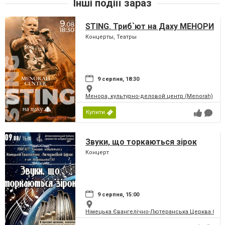
Інші подіїї зараз
STING. Триб`ют на Даху МЕНОРИ
Концерты, Театры
9 серпня, 18:30
Менора, культурно-деловой центр (Menorah)
Купити
Звуки, що торкаються зірок
Концерт
9 серпня, 15:00
Німецька Євангелічно-Лютеранська Церква Святої