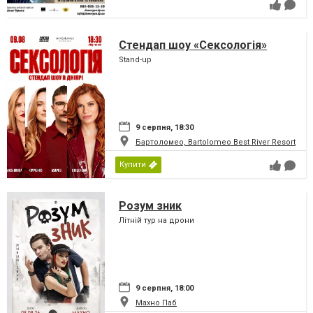
Стендап шоу «Сексологія»
Stand-up
9 серпня, 18:30
Бартоломео, Bartolomeo Best River Resort
Купити
Розум зник
Літній тур на дрони
9 серпня, 18:00
Махно Паб