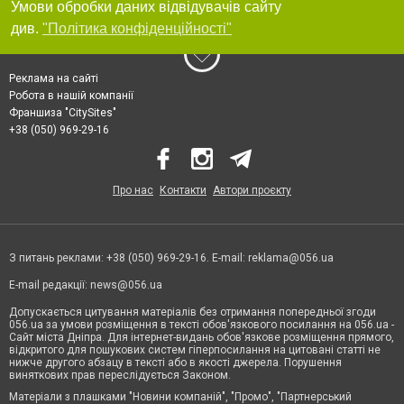
Умови обробки даних відвідувачів сайту
див.
"Політика конфіденційності"
Реклама на сайті
Робота в нашій компанії
Франшиза "CitySites"
+38 (050) 969-29-16
Про нас
Контакти
Автори проєкту
З питань реклами: +38 (050) 969-29-16. E-mail:
reklama@056.ua
E-mail редакції:
news@056.ua
Допускається цитування матеріалів без отримання попередньої згоди
056.ua за умови розміщення в тексті обов'язкового посилання на 056.ua -
Сайт міста Дніпра. Для інтернет-видань обов'язкове розміщення прямого,
відкритого для пошукових систем гіперпосилання на цитовані статті не
нижче другого абзацу в тексті або в якості джерела. Порушення
виняткових прав переслідується Законом.
Матеріали з плашками "Новини компаній", "Промо", "Партнерський