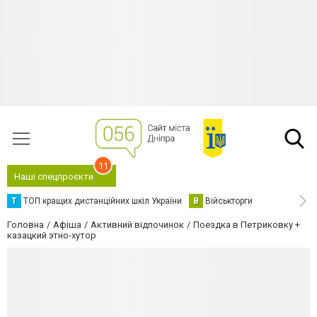
11
Наші спецпроєкти
Т
ТОП кращих дистанційних шкіл України
В
Військторги
Головна
Афіша
Активний відпочинок
Поездка в Петриковку +
казацкий этно-хутор