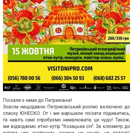
Поїхали з нами до Петриківки!
Зовсім нещодавно Петриківський розпис включено до
списку ЮНЕСКО. От і ми вирішили поїхати подивитись,
та навіть самі спробуємо намалювати, це чудо! Також,
ми відвідаємо етно-хутір "Козацька січ". За кілометр до
хутора нас зустрінуть козаки на конях, на подвір'ї