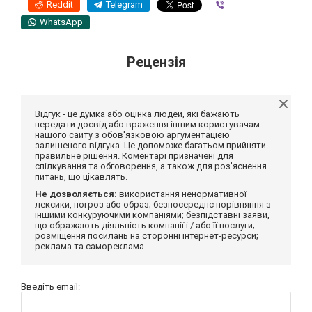
Reddit
Telegram
Viber
WhatsApp
Рецензія
Відгук - це думка або оцінка людей, які бажають
передати досвід або враження іншим користувачам
нашого сайту з обов'язковою аргументацією
залишеного відгука. Це допоможе багатьом прийняти
правильне рішення. Коментарі призначені для
спілкування та обговорення, а також для роз'яснення
питань, що цікавлять.
Не дозволяється:
використання ненормативної
лексики, погроз або образ; безпосереднє порівняння з
іншими конкуруючими компаніями; безпідставні заяви,
що ображають діяльність компанії і / або її послуги;
розміщення посилань на сторонні інтернет-ресурси;
реклама та самореклама.
Введіть email: