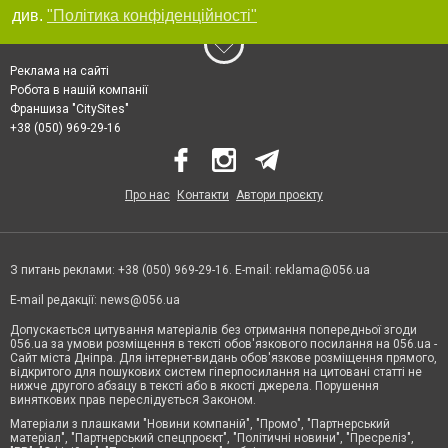
див.
"Політика конфіденційності"
Реклама на сайті
Робота в нашій компанії
Франшиза "CitySites"
+38 (050) 969-29-16
Про нас
Контакти
Автори проєкту
З питань реклами: +38 (050) 969-29-16. E-mail:
reklama@056.ua
E-mail редакції:
news@056.ua
Допускається цитування матеріалів без отримання попередньої згоди
056.ua за умови розміщення в тексті обов'язкового посилання на 056.ua -
Сайт міста Дніпра. Для інтернет-видань обов'язкове розміщення прямого,
відкритого для пошукових систем гіперпосилання на цитовані статті не
нижче другого абзацу в тексті або в якості джерела. Порушення
виняткових прав переслідується Законом.
Матеріали з плашками "Новини компаній", "Промо", "Партнерський
матеріал", "Партнерський спецпроєкт", "Політичні новини", "Пресреліз",