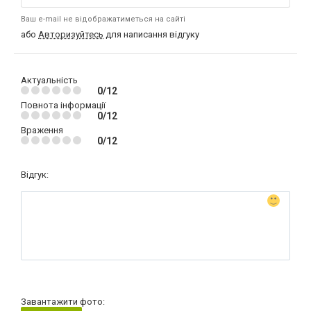
Ваш e-mail не відображатиметься на сайті
або
Авторизуйтесь
для написання відгуку
Актуальність
0/12
Повнота інформації
0/12
Враження
0/12
Відгук:
Завантажити фото: