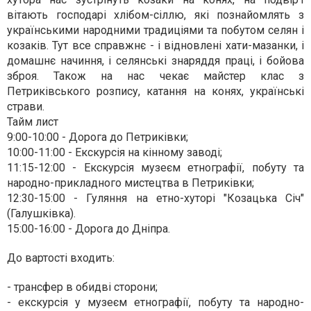
вітають господарі хлібом-сіллю, які познайомлять з
українськими народними традиціями та побутом селян і
козаків. Тут все справжнє - і відновлені хати-мазанки, і
домашнє начиння, і селянські знаряддя праці, і бойова
зброя. Також на нас чекає майстер клас з
Петриківського розпису, катання на конях, українські
страви.
Тайм лист
9:00-10:00 - Дорога до Петриківки;
10:00-11:00 - Екскурсія на кінному заводі;
11:15-12:00 - Екскурсія музеєм етнографії, побуту та
народно-прикладного мистецтва в Петриківки;
12:30-15:00 - Гуляння на етно-хуторі "Козацька Січ"
(Галушківка).
15:00-16:00 - Дорога до Дніпра.
До вартості входить:
- трансфер в обидві сторони;
- екскурсія у музеєм етнографії, побуту та народно-