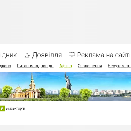
ідник
Дозвілля
Реклама на сайті
дкова
Питання-відповідь
Афіша
Оголошення
Нерухоміст
В
Військторги