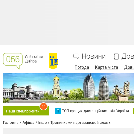
Новини
Дов
Погода
Карта міста
Дові
11
Т
ТОП кращих дистанційних шкіл України
Наші спецпроєкти
Головна
Афіша
Інше
Тропинками партизанской славы