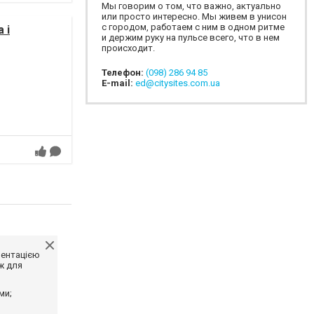
Мы говорим о том, что важно, актуально
или просто интересно. Мы живем в унисон
с городом, работаем с ним в одном ритме
 і
и держим руку на пульсе всего, что в нем
происходит.
Телефон:
(098) 286 94 85
E-mail:
ed@citysites.com.ua
ментацією
ж для
ми;