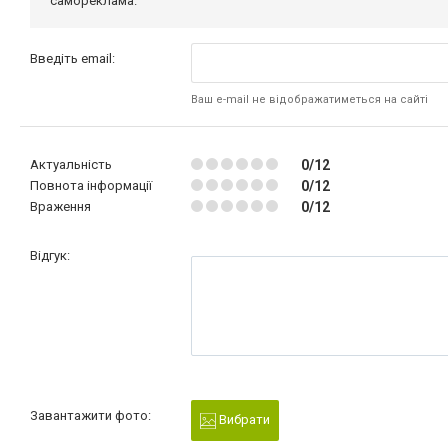
самореклама.
Введіть email:
Ваш e-mail не відображатиметься на сайті
Актуальність
0/12
Повнота інформації
0/12
Враження
0/12
Відгук:
Завантажити фото:
Вибрати