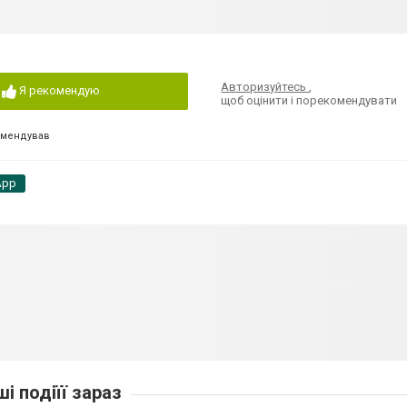
Авторизуйтесь
,
Я рекомендую
щоб оцінити і порекомендувати
омендував
App
ші подіїї зараз