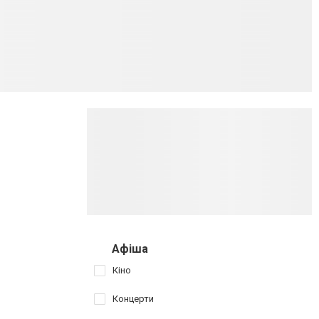
Афіша
Кіно
Концерти