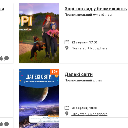
тя
Зорі: погляд у безмежність
Повнокупольний мультфільм
22 серпня, 17:00
Планетарій Noosphere
Далекі світи
Повнокупольний фільм
20 серпня, 18:30
Планетарій Noosphere