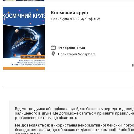
Космічний круїз
Повнокупольний мультфільм
19 серпня, 18:30
Планетарій Noosphere
Відгук - це думка або оцінка людей, які бажають передати дос
залишеного відгука. Це допоможе багатьом прийняти правильне 
роз'яснення питань, що цікавлять.
Не дозволяється:
використання ненормативної лексики, погро
безпідставні заяви, що ображають діяльність компанії і / або її