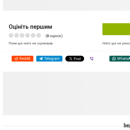
Оцініть першим
(
0
оцінок)
Ніхто ще не рек
Поки ще ніхто не оцінював
Reddit
Telegram
Viber
Whats
Ін