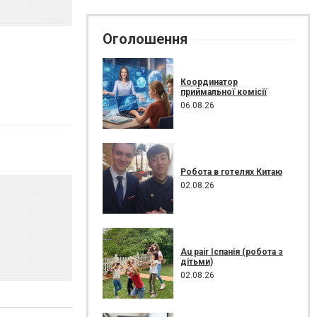
Оголошення
Координатор
приймальної комісії
06.08.26
Робота в готелях Китаю
02.08.26
Au pair Іспанія (робота з
дітьми)
02.08.26