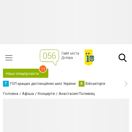
11
Наші спецпроєкти
Т
ТОП кращих дистанційних шкіл України
В
Військторги
Головна
Афіша
Концерти
Анастасия Поливец