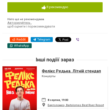
Я рекомендую
Ніхто ще не рекомендував
Авторизуйтесь
,
щоб оцінити і порекомендувати
Reddit
Telegram
Viber
WhatsApp
Інші подіїї зараз
Фелікс Редька. Літній стендап
Концерты
8 серпня, 19:00
Бартоломео, Bartolomeo Best River Resort