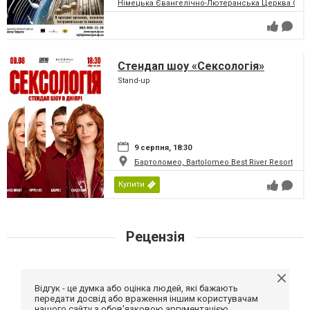
Німецька Євангелічно-Лютеранська Церква Святої
Стендап шоу «Сексологія»
Stand-up
9 серпня, 18:30
Бартоломео, Bartolomeo Best River Resort
Купити
Рецензія
Відгук - це думка або оцінка людей, які бажають
передати досвід або враження іншим користувачам
нашого сайту з обов'язковою аргументацією