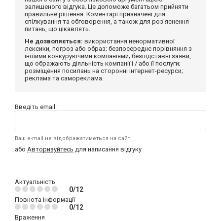
залишеного відгука. Це допоможе багатьом прийняти
правильне рішення. Коментарі призначені для
спілкування та обговорення, а також для роз'яснення
питань, що цікавлять.
Не дозволяється:
використання ненормативної
лексики, погроз або образ; безпосереднє порівняння з
іншими конкуруючими компаніями; безпідставні заяви,
що ображають діяльність компанії і / або її послуги;
розміщення посилань на сторонні інтернет-ресурси;
реклама та самореклама.
Введіть email:
Ваш e-mail не відображатиметься на сайті
або
Авторизуйтесь
для написання відгуку
Актуальність
0/12
Повнота інформації
0/12
Враження