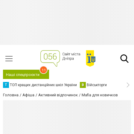
11
Наші спецпроєкти
Т
ТОП кращих дистанційних шкіл України
В
Військторги
Головна
Афіша
Активний відпочинок
Mafia для новичков