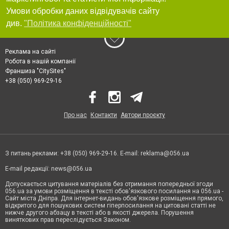
Умови обробки даних відвідувачів сайту
див.
"Політика конфіденційності"
Реклама на сайті
Робота в нашій компанії
Франшиза "CitySites"
+38 (050) 969-29-16
Про нас
Контакти
Автори проєкту
З питань реклами: +38 (050) 969-29-16. E-mail:
reklama@056.ua
E-mail редакції:
news@056.ua
Допускається цитування матеріалів без отримання попередньої згоди
056.ua за умови розміщення в тексті обов'язкового посилання на 056.ua -
Сайт міста Дніпра. Для інтернет-видань обов'язкове розміщення прямого,
відкритого для пошукових систем гіперпосилання на цитовані статті не
нижче другого абзацу в тексті або в якості джерела. Порушення
виняткових прав переслідується Законом.