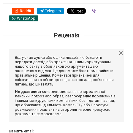
Reddit
Telegram
Viber
WhatsApp
Рецензія
Відгук - це думка або оцінка людей, які бажають
передати досвід або враження іншим користувачам
нашого сайту з обов'язковою аргументацією
залишеного відгука. Це допоможе багатьом прийняти
правильне рішення. Коментарі призначені для
спілкування та обговорення, а також для роз'яснення
питань, що цікавлять.
Не дозволяється:
використання ненормативної
лексики, погроз або образ; безпосереднє порівняння з
іншими конкуруючими компаніями; безпідставні заяви,
що ображають діяльність компанії і / або її послуги;
розміщення посилань на сторонні інтернет-ресурси;
реклама та самореклама.
Введіть email: