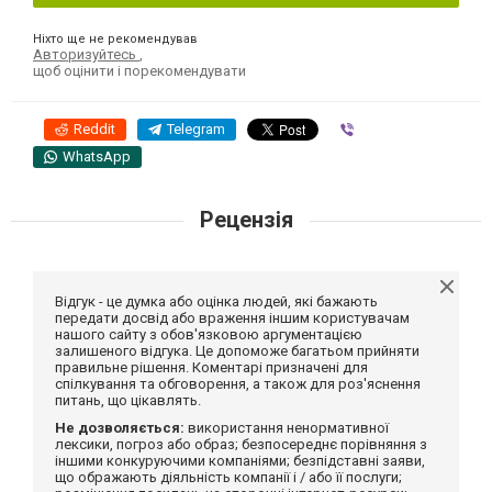
Ніхто ще не рекомендував
Авторизуйтесь
,
щоб оцінити і порекомендувати
Reddit
Telegram
Viber
WhatsApp
Рецензія
Відгук - це думка або оцінка людей, які бажають
передати досвід або враження іншим користувачам
нашого сайту з обов'язковою аргументацією
залишеного відгука. Це допоможе багатьом прийняти
правильне рішення. Коментарі призначені для
спілкування та обговорення, а також для роз'яснення
питань, що цікавлять.
Не дозволяється:
використання ненормативної
лексики, погроз або образ; безпосереднє порівняння з
іншими конкуруючими компаніями; безпідставні заяви,
що ображають діяльність компанії і / або її послуги;