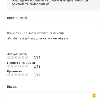
розміщення посилань на сторонні інтернет-ресурси;
реклама та самореклама.
Введіть email:
Ваш e-mail не відображатиметься на сайті
або
Авторизуйтесь
для написання відгуку
Актуальність
0/12
Повнота інформації
0/12
Враження
0/12
Відгук: