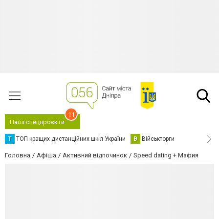
11
Наші спецпроєкти
Т
ТОП кращих дистанційних шкіл України
В
Військторги
Головна
Афіша
Активний відпочинок
Speed dating + Мафия