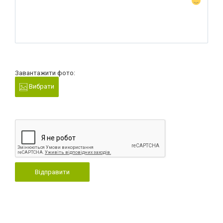
Завантажити фото:
Вибрати
Відправити