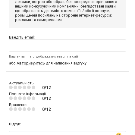
лексики, погроз або образ; безпосереднє порівняння з
іншими конкуруючими компаніями; безпідставні заяви,
що ображають діяльність компанії і / або її послуги;
розміщення посилань на сторонні інтернет-ресурси;
реклама та самореклама.
Введіть email:
Ваш e-mail не відображатиметься на сайті
або
Авторизуйтесь
для написання відгуку
Актуальність
0/12
Повнота інформації
0/12
Враження
0/12
Відгук: