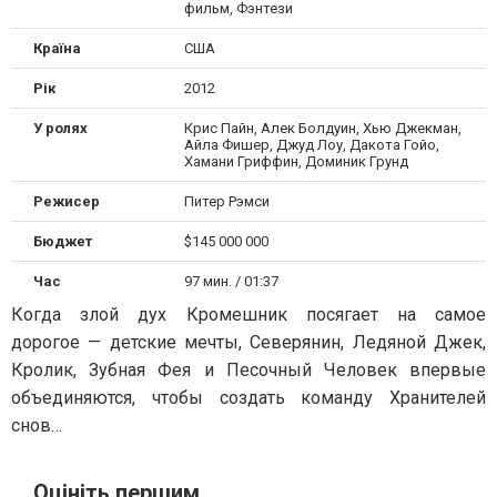
фильм, Фэнтези
Країна
США
Рік
2012
У ролях
Крис Пайн, Алек Болдуин, Хью Джекман,
Айла Фишер, Джуд Лоу, Дакота Гойо,
Хамани Гриффин, Доминик Грунд
Режисер
Питер Рэмси
Бюджет
$145 000 000
Час
97 мин. / 01:37
Когда злой дух Кромешник посягает на самое
дорогое — детские мечты, Северянин, Ледяной Джек,
Кролик, Зубная Фея и Песочный Человек впервые
объединяются, чтобы создать команду Хранителей
снов…
Оцініть першим