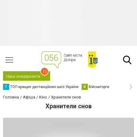
11
Наші спецпроєкти
Т
ТОП кращих дистанційних шкіл України
В
Військторги
Головна
Афіша
Кіно
Хранители снов
Хранители снов