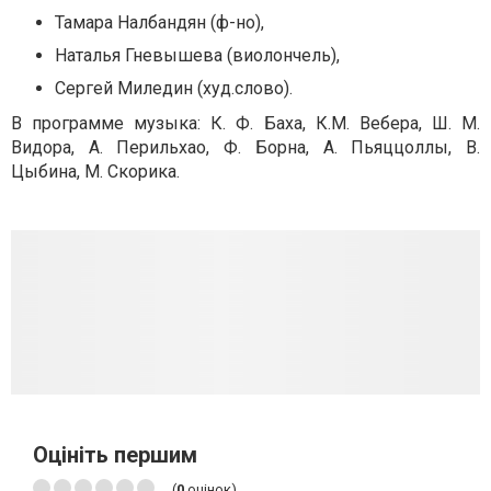
Тамара Налбандян (ф-но),
Наталья Гневышева (виолончель),
Сергей Миледин (худ.слово).
В программе музыка: К. Ф. Баха, К.М. Вебера, Ш. М.
Видора, А. Перильхао, Ф. Борна, А. Пьяццоллы, В.
Цыбина, М. Скорика.
Оцініть першим
(
0
оцінок)