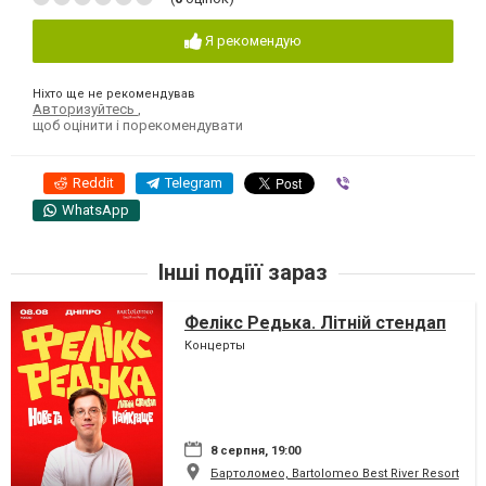
Я рекомендую
Ніхто ще не рекомендував
Авторизуйтесь
,
щоб оцінити і порекомендувати
Reddit
Telegram
Viber
WhatsApp
Інші подіїї зараз
Фелікс Редька. Літній стендап
Концерты
8 серпня, 19:00
Бартоломео, Bartolomeo Best River Resort