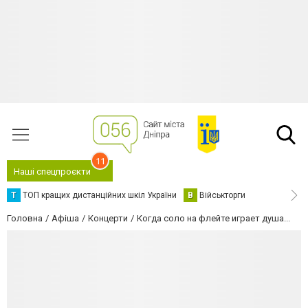
11
Наші спецпроєкти
Т
ТОП кращих дистанційних шкіл України
В
Військторги
Головна
Афіша
Концерти
Когда соло на флейте играет душа...