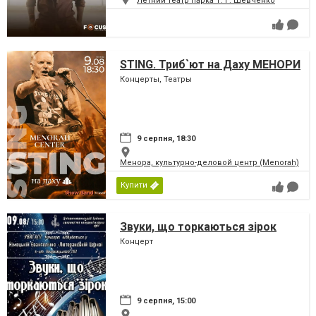
Летний театр парка Т. Г. Шевченко
STING. Триб`ют на Даху МЕНОРИ
Концерты, Театры
9 серпня, 18:30
Менора, культурно-деловой центр (Menorah)
Купити
Звуки, що торкаються зірок
Концерт
9 серпня, 15:00