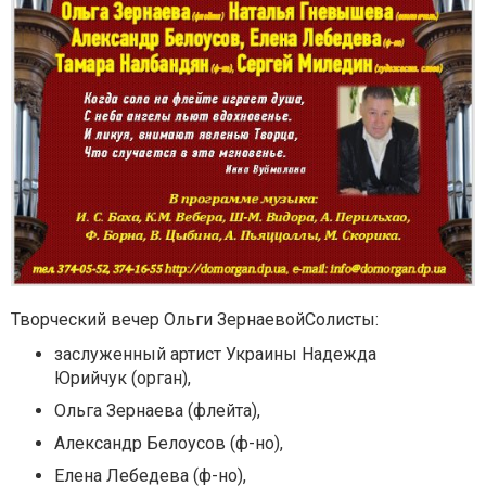
Творческий вечер Ольги ЗернаевойСолисты:
заслуженный артист Украины Надежда
Юрийчук (орган),
Ольга Зернаева (флейта),
Александр Белоусов (ф-но),
Елена Лебедева (ф-но),