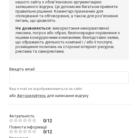
нашого сайту з обов'язковою аргументацією
залишеного відгука. Це допоможе багатьом прийняти
правильне рішення. Коментарі призначені для
спілкування та обговорення, а також для роз'яснення
питань, що цікавлять.
Не дозволяється:
використання ненормативної
лексики, погроз або образ; безпосереднє порівняння з
іншими конкуруючими компаніями; безпідставні заяви,
що ображають діяльність компанії і / або її послуги;
розміщення посилань на сторонні інтернет-ресурси;
реклама та самореклама.
Введіть email:
Ваш e-mail не відображатиметься на сайті
або
Авторизуйтесь
для написання відгуку
Актуальність
0/12
Повнота інформації
0/12