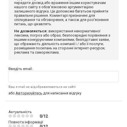
передати досвід або враження іншим користувачам
нашого сайту з обов'язковою аргументацією
залишеного відгука. Це допоможе багатьом прийняти
правильне рішення. Коментарі призначені для
спілкування та обговорення, а також для роз'яснення
питань, що цікавлять.
Не дозволяється:
використання ненормативної
лексики, погроз або образ; безпосереднє порівняння з
іншими конкуруючими компаніями; безпідставні заяви,
що ображають діяльність компанії і / або її послуги;
розміщення посилань на сторонні інтернет-ресурси;
реклама та самореклама.
Введіть email:
Ваш e-mail не відображатиметься на сайті
або
Авторизуйтесь
для написання відгуку
Актуальність
0/12
Повнота інформації
0/12