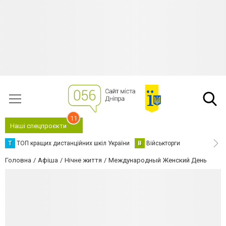
11
Наші спецпроєкти
Т
ТОП кращих дистанційних шкіл України
В
Військторги
Головна
Афіша
Нічне життя
Международный Женский День