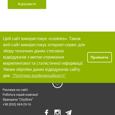
Відправити
Цей сайт використовує «cookies». Також
веб-сайт використовує інтернет-сервіс для
збору технічних даних стосовно
відвідувачів з метою отримання
Прийняти
маркетингової та статистичної інформації.
Умови обробки даних відвідувачів сайту
див.
"Політика конфіденційності"
Реклама на сайті
Робота в нашій компанії
Франшиза "CitySites"
+38 (050) 969-29-16