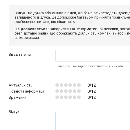
Відгук - це думка або оцінка людей, які бажають передати дос
залишеного відгука. Це допоможе багатьом прийняти правильне 
роз'яснення питань, що цікавлять.
Не дозволяється:
використання ненормативної лексики, погро
безпідставні заяви, що ображають діяльність компанії і / або її
самореклама.
Введіть email:
Ваш e-mail не відображатиметься на сайті
Актуальність
0/12
Повнота інформації
0/12
Враження
0/12
Відгук: