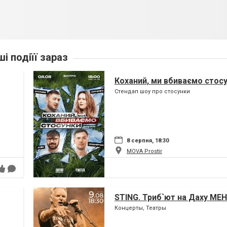
ші подіїї зараз
Коханий, ми вбиваємо стос
Стендап шоу про стосунки
8 серпня, 18:30
MOVA Рrostir
STING. Триб`ют на Даху МЕ
Концерты, Театры