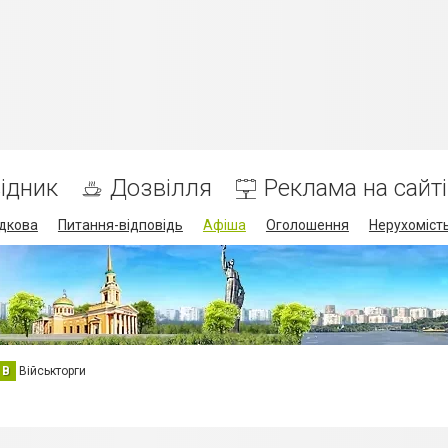
ідник
Дозвілля
Реклама на сайті
дкова
Питання-відповідь
Афіша
Оголошення
Нерухоміст
В
Військторги