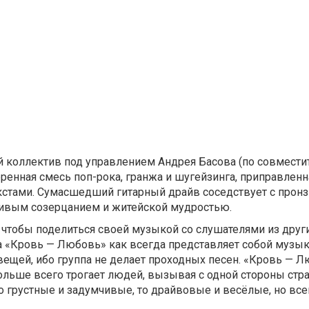
коллектив под управлением Андрея Басова (по совмести
еренная смесь поп-рока, гранжа и шугейзинга, приправленн
стами. Сумасшедший гитарный драйв соседствует с пронз
чивым созерцанием и житейской мудростью.
 чтобы поделиться своей музыкой со слушателями из друг
ма «Кровь — Любовь» как всегда представляет собой музы
 вещей, ибо группа не делает проходных песен. «Кровь — Л
больше всего трогает людей, вызывая с одной стороны страх
то грустные и задумчивые, то драйвовые и весёлые, но все