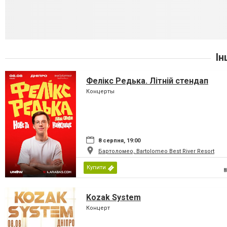
Ін
Фелікс Редька. Літній стендап
Концерты
8 серпня, 19:00
Бартоломео, Bartolomeo Best River Resort
Купити
Kozak System
Концерт