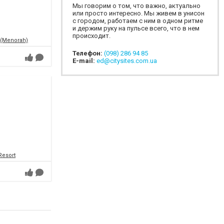
Мы говорим о том, что важно, актуально
или просто интересно. Мы живем в унисон
с городом, работаем с ним в одном ритме
и держим руку на пульсе всего, что в нем
происходит.
 (Menorah)
Телефон:
(098) 286 94 85
E-mail:
ed@citysites.com.ua
Resort