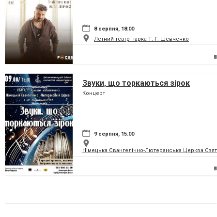
8 серпня, 18:00
Летний театр парка Т. Г. Шевченко
Звуки, що торкаються зірок
Концерт
9 серпня, 15:00
Німецька Євангелічно-Лютеранська Церква Святої