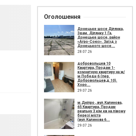
Оголошення
Донецьке шосе Ділянка,
Здам. Ділянку 1 Га,
Донецьке шосе, район
«Агро-Союз». Заїзд з
Донецького шосе...
28.07.26
добровольцев 10
Квартира, Продам 1-
комнатную квартиру на ж/
м Победа-6 (пер.
Добровольцев,д.10).
Хоро...
29.07.26
м.Дніпро , вул.Калинова,
65 Квартира, Продам
реальну 3 кім кв на лівому
березі міста
(вул.Калинова 6...
29.07.26