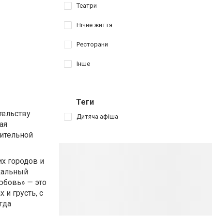
Театри
Нічне життя
Ресторани
Інше
Теги
тельству
Дитяча афіша
ая
ительной
их городов и
кальный
юбовь» — это
 и грусть, с
гда