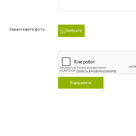
Завантажити фото:
Вибрати
Відправити