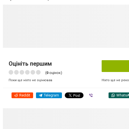
Оцініть першим
(
0
оцінок)
Ніхто ще не рек
Поки ще ніхто не оцінював
Reddit
Telegram
Viber
Whats