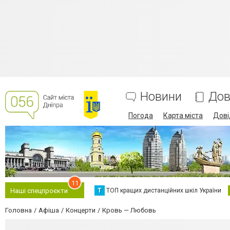
Новини
Дов
Погода
Карта міста
Дові
11
Т
ТОП кращих дистанційних шкіл України
Наші спецпроєкти
Головна
Афіша
Концерти
Кровь — Любовь