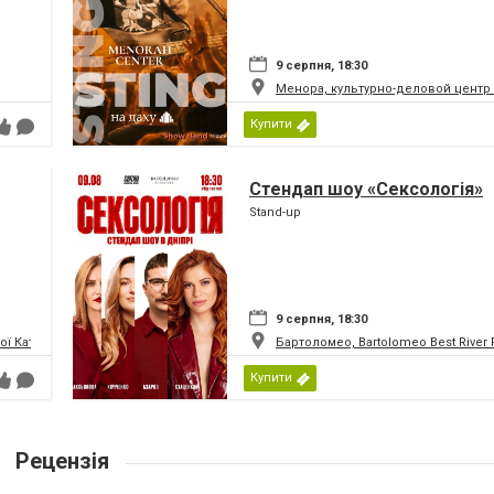
9 серпня, 18:30
Менора, культурно-деловой центр
Купити
Стендап шоу «Сексологія»
Stand-up
9 серпня, 18:30
 Катерини (Кірха Святої Катерини)
Бартоломео, Bartolomeo Best River 
Купити
Рецензія