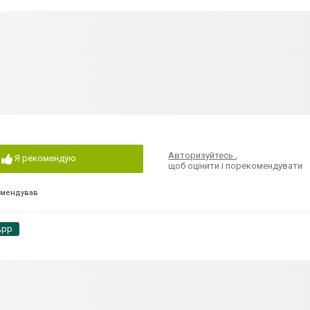
Авторизуйтесь
,
Я рекомендую
щоб оцінити і порекомендувати
омендував
App