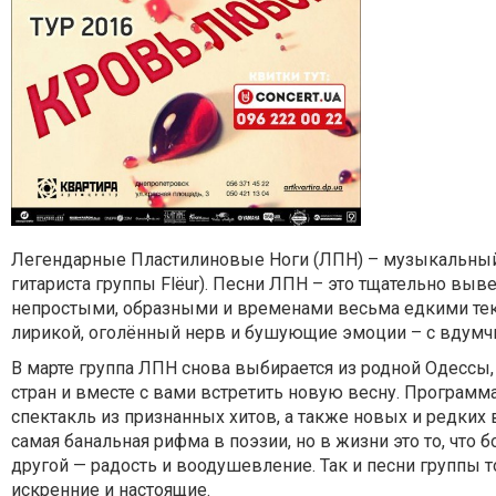
Легендарные Пластилиновые Ноги (ЛПН) – музыкальный 
гитариста группы Flёur). Песни ЛПН – это тщательно выв
непростыми, образными и временами весьма едкими тек
лирикой, оголённый нерв и бушующие эмоции – с вдум
В марте группа ЛПН снова выбирается из родной Одессы,
стран и вместе с вами встретить новую весну. Програм
спектакль из признанных хитов, а также новых и редких
самая банальная рифма в поэзии, но в жизни это то, что 
другой — радость и воодушевление. Так и песни группы 
искренние и настоящие.