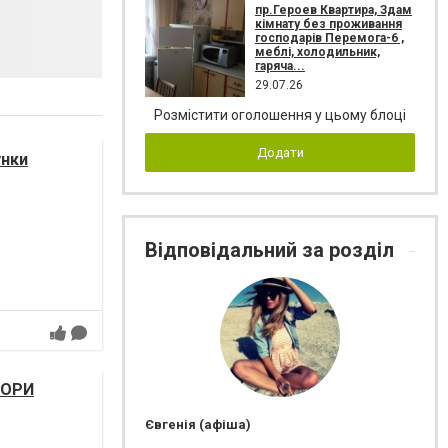
пр.Героев Квартира, Здам
кімнату без проживання
господарів Перемога-6 ,
меблі, холодильник,
гаряча...
29.07.26
Розмістити оголошення у цьому блоці
Додати
унки
Відповідальний за розділ
НОРИ
Євгенія (афіша)