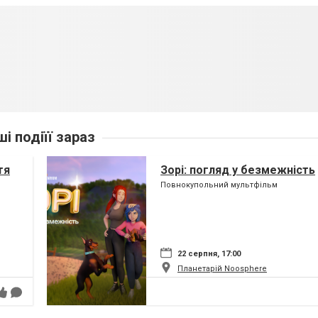
ші подіїї зараз
тя
Зорі: погляд у безмежність
Повнокупольний мультфільм
22 серпня, 17:00
Планетарій Noosphere