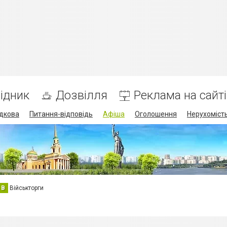
ідник
Дозвілля
Реклама на сайті
дкова
Питання-відповідь
Афіша
Оголошення
Нерухоміст
В
Військторги