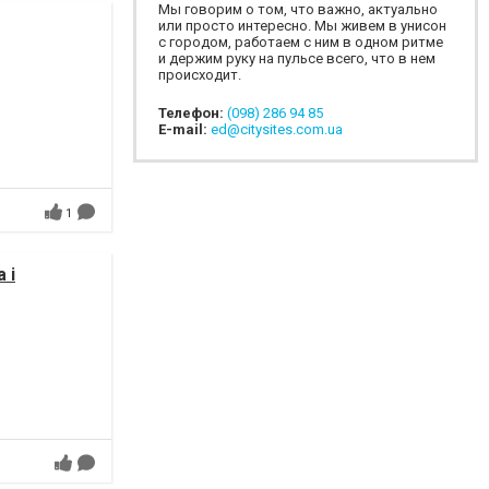
Мы говорим о том, что важно, актуально
или просто интересно. Мы живем в унисон
с городом, работаем с ним в одном ритме
и держим руку на пульсе всего, что в нем
происходит.
Телефон:
(098) 286 94 85
E-mail:
ed@citysites.com.ua
1
 і