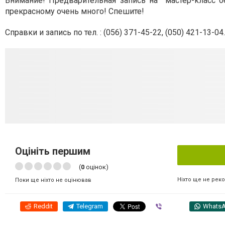
Внимание! Предварительная запись на мастер-класс о
прекрасному очень много! Спешите!
Справки и запись по тел. :
(056) 371-45-22
,
(050) 421-13-04
.
Оцініть першим
(
0
оцінок)
Ніхто ще не рек
Поки ще ніхто не оцінював
Reddit
Telegram
Viber
Whats