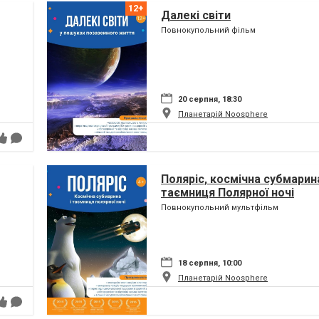
Далекі світи
Повнокупольний фільм
20 серпня, 18:30
Планетарій Noosphere
Поляріс, космічна субмарина
таємниця Полярної ночі
Повнокупольний мультфільм
18 серпня, 10:00
Планетарій Noosphere