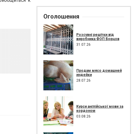
риобщиться к
Оголошення
Розсувні решітки від
виробника ФОП Борцов
31.07.26
Продам мясо домашней
индейки
28.07.26
Курси англійської мови за
кордоном
03.08.26