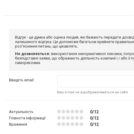
Відгук - це думка або оцінка людей, які бажають передати дос
залишеного відгука. Це допоможе багатьом прийняти правильне 
роз'яснення питань, що цікавлять.
Не дозволяється:
використання ненормативної лексики, погро
безпідставні заяви, що ображають діяльність компанії і / або її
самореклама.
Введіть email:
Ваш e-mail не відображатиметься на сайті
Актуальність
0/12
Повнота інформації
0/12
Враження
0/12