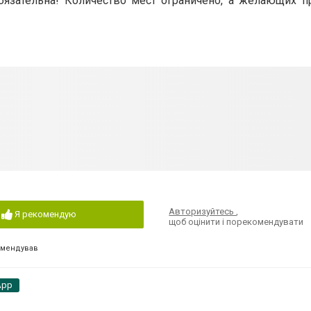
бязательна! Количество мест ограничено, а желающих п
Авторизуйтесь
,
Я рекомендую
щоб оцінити і порекомендувати
омендував
App