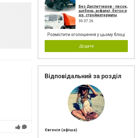
Без Диспетчеров - песок,
щебень, асфальт, бетон и
др. стройматериалы
30.07.26
Розмістити оголошення у цьому блоці
Додати
Відповідальний за розділ
Євгенія (афіша)