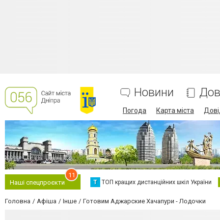
Новини
Дов
Погода
Карта міста
Дові
11
Т
ТОП кращих дистанційних шкіл України
Наші спецпроєкти
Головна
Афіша
Інше
Готовим Аджарские Хачапури - Лодочки