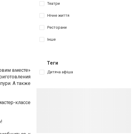
Театри
Нічне життя
Ресторани
Інше
Теги
товим вместе»
Дитяча афіша
риготовления
пури. А также
астер-классе
!