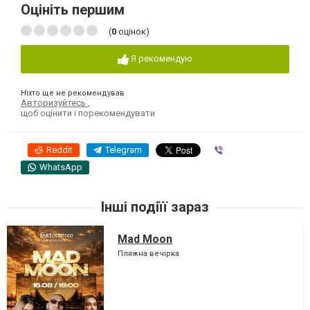
Оцініть першим
(
0
оцінок)
Я рекомендую
Ніхто ще не рекомендував
Авторизуйтесь
,
щоб оцінити і порекомендувати
Reddit
Telegram
Viber
WhatsApp
Інші подіїї зараз
Mad Moon
Пляжна вечірка