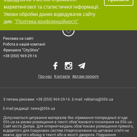
маркетингової та статистичної інформації.
Умови обробки даних відвідувачів сайту
див.
"Політика конфіденційності"
Реклама на сайті
Робота в нашій компанії
Франшиза "CitySites"
+38 (050) 969-29-16
Про нас
Контакти
Автори проєкту
З питань реклами: +38 (050) 969-29-16. E-mail:
reklama@056.ua
E-mail редакції:
news@056.ua
Допускається цитування матеріалів без отримання попередньої згоди
056.ua за умови розміщення в тексті обов'язкового посилання на 056.ua -
Сайт міста Дніпра. Для інтернет-видань обов'язкове розміщення прямого,
відкритого для пошукових систем гіперпосилання на цитовані статті не
нижче другого абзацу в тексті або в якості джерела. Порушення