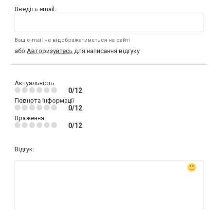
Введіть email:
Ваш e-mail не відображатиметься на сайті
або
Авторизуйтесь
для написання відгуку
Актуальність
0/12
Повнота інформації
0/12
Враження
0/12
Відгук: