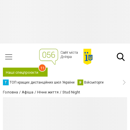
11
Наші спецпроєкти
Т
ТОП кращих дистанційних шкіл України
В
Військторги
Головна
Афіша
Нічне життя
Stud Night