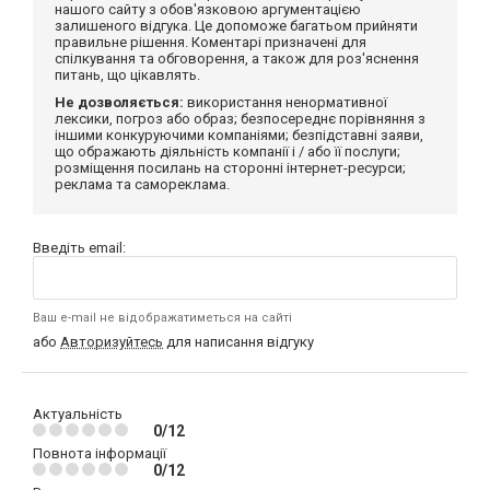
нашого сайту з обов'язковою аргументацією
залишеного відгука. Це допоможе багатьом прийняти
правильне рішення. Коментарі призначені для
спілкування та обговорення, а також для роз'яснення
питань, що цікавлять.
Не дозволяється:
використання ненормативної
лексики, погроз або образ; безпосереднє порівняння з
іншими конкуруючими компаніями; безпідставні заяви,
що ображають діяльність компанії і / або її послуги;
розміщення посилань на сторонні інтернет-ресурси;
реклама та самореклама.
Введіть email:
Ваш e-mail не відображатиметься на сайті
або
Авторизуйтесь
для написання відгуку
Актуальність
0/12
Повнота інформації
0/12