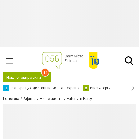
11
Наші спецпроєкти
Т
ТОП кращих дистанційних шкіл України
В
Військторги
Головна
Афіша
Нічне життя
Futurizm Party