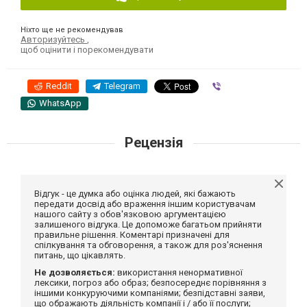
Ніхто ще не рекомендував
Авторизуйтесь
,
щоб оцінити і порекомендувати
Reddit
Telegram
Viber
WhatsApp
Рецензія
Відгук - це думка або оцінка людей, які бажають
передати досвід або враження іншим користувачам
нашого сайту з обов'язковою аргументацією
залишеного відгука. Це допоможе багатьом прийняти
правильне рішення. Коментарі призначені для
спілкування та обговорення, а також для роз'яснення
питань, що цікавлять.
Не дозволяється:
використання ненормативної
лексики, погроз або образ; безпосереднє порівняння з
іншими конкуруючими компаніями; безпідставні заяви,
що ображають діяльність компанії і / або її послуги;