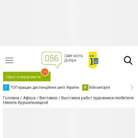
11
Наші спецпроєкти
Т
ТОП кращих дистанційних шкіл України
В
Військторги
Головна
Афіша
Виставки
Выставка работ художника-любителя
Нинель Крушельницкой