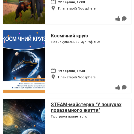
22 серпня, 17:00
Планетарій Noosphere
Космічний круїз
Повнокупольний мультфільм
19 серпня, 18:30
Планетарій Noosphere
STEAM-майстерка "У пошуках
позаземного життя"
Програма планетарію