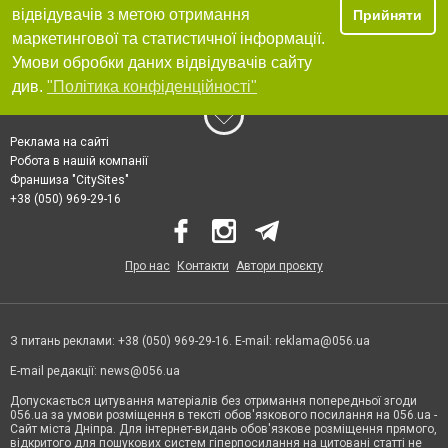
відвідувачів з метою отримання
Прийняти
маркетингової та статистичної інформації.
Умови обробки даних відвідувачів сайту
див.
"Політика конфіденційності"
Реклама на сайті
Робота в нашій компанії
Франшиза "CitySites"
+38 (050) 969-29-16
Про нас
Контакти
Автори проєкту
З питань реклами: +38 (050) 969-29-16. E-mail:
reklama@056.ua
E-mail редакції:
news@056.ua
Допускається цитування матеріалів без отримання попередньої згоди
056.ua за умови розміщення в тексті обов'язкового посилання на 056.ua -
Сайт міста Дніпра. Для інтернет-видань обов'язкове розміщення прямого,
відкритого для пошукових систем гіперпосилання на цитовані статті не