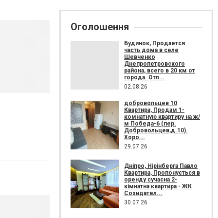
Оголошення
Будинок, Продается
часть дома в селе
Шевченко
Днепропетровского
района, всего в 20 км от
города. Отл...
02.08.26
добровольцев 10
Квартира, Продам 1-
комнатную квартиру на ж/
м Победа-6 (пер.
Добровольцев,д.10).
Хоро...
29.07.26
Дніпро, Нірінберга Павло
Квартира, Пропонується в
оренду сучасна 2-
кімнатна квартира - ЖК
Созидател...
30.07.26