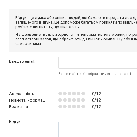
Відгук - це думка або оцінка людей, які бажають передати дос
залишеного відгука. Це допоможе багатьом прийняти правильне 
роз'яснення питань, що цікавлять.
Не дозволяється:
використання ненормативної лексики, погро
безпідставні заяви, що ображають діяльність компанії і / або її
самореклама.
Введіть email:
Ваш e-mail не відображатиметься на сайті
Актуальність
0/12
Повнота інформації
0/12
Враження
0/12
Відгук: