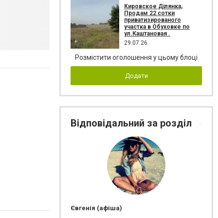
Кировское Ділянка,
Продам 22 сотки
приватизированого
участка в Обуховке по
ул.Каштановая .
29.07.26
Розмістити оголошення у цьому блоці
Додати
Відповідальний за розділ
Євгенія (афіша)