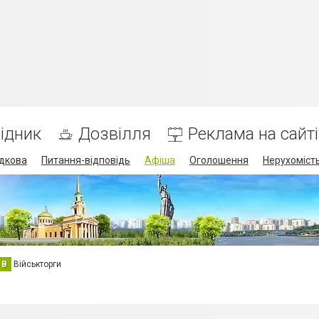
ідник
Дозвілля
Реклама на сайті
дкова
Питання-відповідь
Афіша
Оголошення
Нерухоміст
В
Військторги