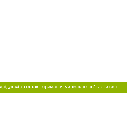
Цей сайт використовує «cookies». Також веб-сайт використовує інтернет-сервіс для збору технічних даних стосовно відвідувачів з метою отримання маркетингової та статистичної інформації. Умови обробки даних відвідувачів сайту див.