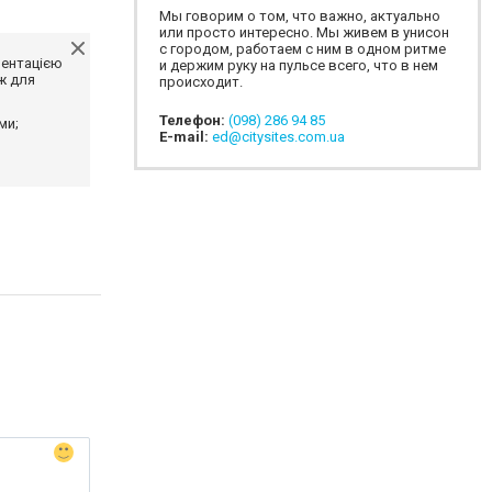
Мы говорим о том, что важно, актуально
или просто интересно. Мы живем в унисон
с городом, работаем с ним в одном ритме
ментацією
и держим руку на пульсе всего, что в нем
ж для
происходит.
Телефон:
(098) 286 94 85
ми;
E-mail:
ed@citysites.com.ua