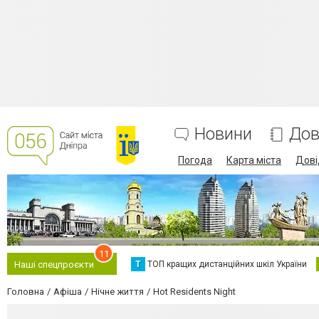
Новини
Дов
Погода
Карта міста
Дові
11
Т
ТОП кращих дистанційних шкіл України
Наші спецпроєкти
Головна
Афіша
Нічне життя
Hot Residents Night