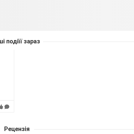
ші подіїї зараз
Рецензія