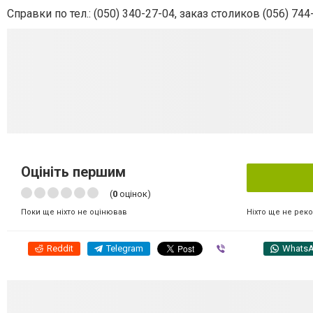
Справки по тел.: (050) 340-27-04, заказ столиков (056) 744
Оцініть першим
(
0
оцінок)
Ніхто ще не рек
Поки ще ніхто не оцінював
Reddit
Telegram
Viber
Whats