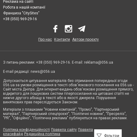
Реклама на сайті
Робота в нашій компанії
Франшиза "CitySites"
+38 (050) 969-29-16
Про нас
Контакти
Автори проєкту
З питань реклами: +38 (050) 969-29-16. E-mail:
reklama@056.ua
E-mail редакції:
news@056.ua
Допускається цитування матеріалів без отримання попередньої згоди
056.ua за умови розміщення в тексті обов'язкового посилання на 056.ua -
Сайт міста Дніпра. Для інтернет-видань обов'язкове розміщення прямого,
відкритого для пошукових систем гіперпосилання на цитовані статті не
нижче другого абзацу в тексті або в якості джерела. Порушення
виняткових прав переслідується Законом.
Матеріали з плашками "Новини компаній", "Промо", "Партнерський
матеріал", "Партнерський спецпроєкт", "Політичні новини", "Пресреліз",
"PR", "Офіційно", "Політична реклама" публікуються на правах реклами.
Політика конфіденційності
Правила сайту
Правила
класифайд
Редакційна політика
Фільтри