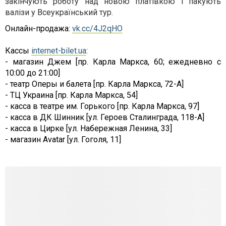
закінчують роботу над новою платівкою і пакують
валізи у Всеукраїнський тур.
Онлайн-продажа:
vk.cc/4J2qHO
Кассы
internet-bilet.ua
:
- магазин Джем [пр. Карла Маркса, 60; ежедневно с
10:00 до 21:00]
- театр Оперы и балета [пр. Карла Маркса, 72-А]
- ТЦ Украина [пр. Карла Маркса, 54]
- касса в театре им. Горького [пр. Карла Маркса, 97]
- касса в ДК Шинник [ул. Героев Сталинграда, 118-А]
- касса в Цирке [ул. Набережная Ленина, 33]
- магазин Avatar [ул. Гоголя, 11]