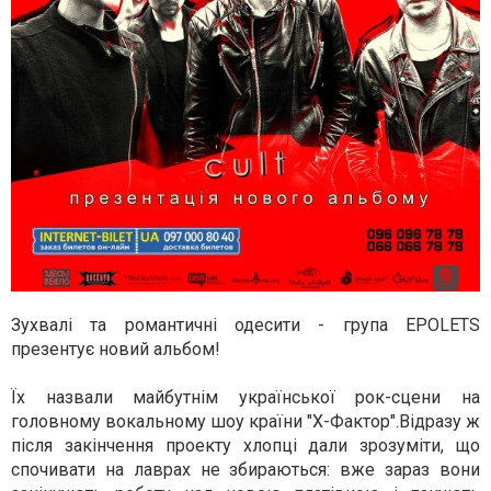
Зухвалі та романтичні одесити - група EPOLETS
презентує новий альбом!
Їх назвали майбутнім української рок-сцени на
головному вокальному шоу країни "Х-Фактор".Відразу ж
після закінчення проекту хлопці дали зрозуміти, що
спочивати на лаврах не збираються: вже зараз вони