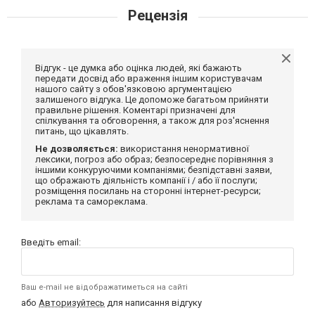
Рецензія
Відгук - це думка або оцінка людей, які бажають
передати досвід або враження іншим користувачам
нашого сайту з обов'язковою аргументацією
залишеного відгука. Це допоможе багатьом прийняти
правильне рішення. Коментарі призначені для
спілкування та обговорення, а також для роз'яснення
питань, що цікавлять.
Не дозволяється:
використання ненормативної
лексики, погроз або образ; безпосереднє порівняння з
іншими конкуруючими компаніями; безпідставні заяви,
що ображають діяльність компанії і / або її послуги;
розміщення посилань на сторонні інтернет-ресурси;
реклама та самореклама.
Введіть email:
Ваш e-mail не відображатиметься на сайті
або
Авторизуйтесь
для написання відгуку