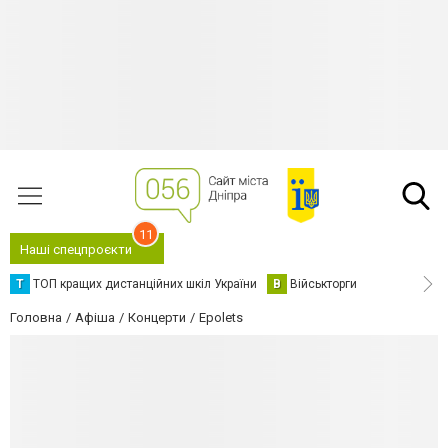
11
Наші спецпроєкти
Т
ТОП кращих дистанційних шкіл України
В
Військторги
Головна
Афіша
Концерти
Epolets