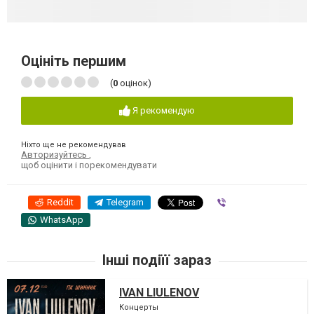
Оцініть першим
(
0
оцінок)
Я рекомендую
Ніхто ще не рекомендував
Авторизуйтесь
,
щоб оцінити і порекомендувати
Reddit
Telegram
Viber
WhatsApp
Інші подіїї зараз
IVAN LIULENOV
Концерты