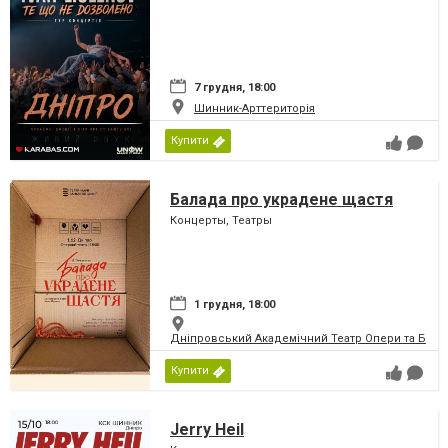
7 грудня, 18:00
Шинник-Арттериторія
Купити
Балада про украдене щастя
Концерты, Театры
1 грудня, 18:00
Дніпровський Академічний Театр Опери та Бале
Купити
Jerry Heil