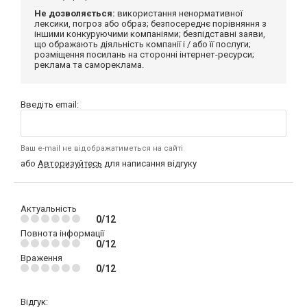
Не дозволяється:
використання ненормативної
лексики, погроз або образ; безпосереднє порівняння з
іншими конкуруючими компаніями; безпідставні заяви,
що ображають діяльність компанії і / або її послуги;
розміщення посилань на сторонні інтернет-ресурси;
реклама та самореклама.
Введіть email:
Ваш e-mail не відображатиметься на сайті
або
Авторизуйтесь
для написання відгуку
Актуальність
0/12
Повнота інформації
0/12
Враження
0/12
Відгук: