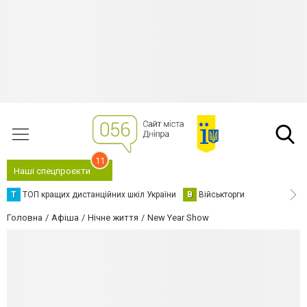
11
Наші спецпроєкти
Т
ТОП кращих дистанційних шкіл України
В
Військторги
Головна
Афіша
Нічне життя
New Year Show